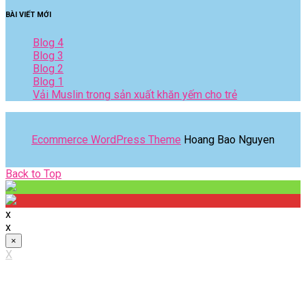
BÀI VIẾT MỚI
Blog 4
Blog 3
Blog 2
Blog 1
Vải Muslin trong sản xuất khăn yếm cho trẻ
Ecommerce WordPress Theme
Hoang Bao Nguyen
Back
Back to Top
to
Top
x
x
×
X