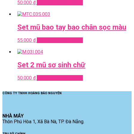
50.000
₫
Add to cart
Quick View
Set mũ bao tay bao chân sọc màu
55.000
₫
Add to cart
Quick View
Set 2 mũ sơ sinh chữ
50.000
₫
Add to cart
Quick View
CÔNG TY TNHH HOÀNG BẢO NGUYÊN
NHÀ MÁY
Thôn Phú Hòa 1, Xã Bà Nà, TP. Đà Nẵng.
TRỤ SỞ CHÍNH