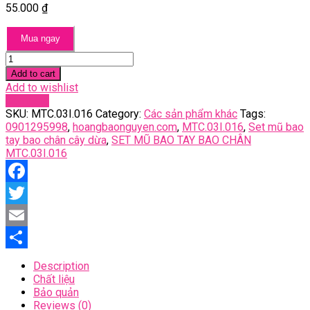
55.000
₫
Mua ngay
Set
mũ
Add to cart
bao
Add to wishlist
tay
Compare
bao
SKU:
MTC.03I.016
Category:
Các sản phẩm khác
Tags:
chân
0901295998
,
hoangbaonguyen.com
,
MTC.03I.016
,
Set mũ bao
cây
tay bao chân cây dừa
,
SET MŨ BAO TAY BAO CHÂN
dừa
MTC.03I.016
quantity
Facebook
Twitter
Email
Share
Description
Chất liệu
Bảo quản
Reviews (0)