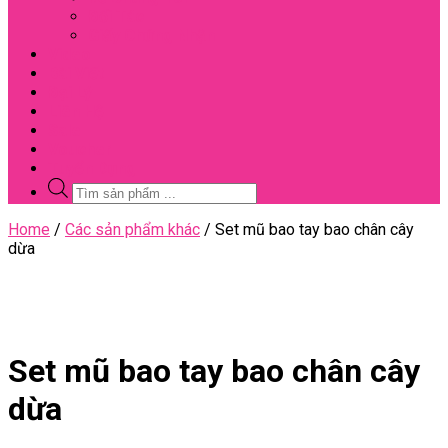
Đối Tác
Giấy Chứng Nhận
Video
Bài Viết
Đại Lý
Liên Hệ
Sale
Voucher
Tuyển Dụng
Tìm
kiếm
sản
Close
Home
/
Các sản phẩm khác
/ Set mũ bao tay bao chân cây
phẩm
Menu
dừa
Set mũ bao tay bao chân cây
dừa