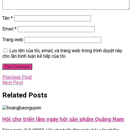
Tên
*
Email
*
Trang web
Lưu tên của tôi, email, và trang web trong trình duyệt này
cho lần bình luận kế tiếp của tôi.
Điều
Previous
Previous Post
Next
Post
Next Post
hướng
Post
bài
Related Posts
viết
Hộ
Hội chợ triển lãm ngày hội sản phẩm Quảng Nam
ch