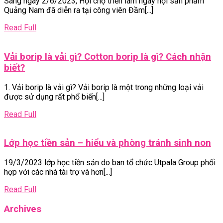
Sáng ngày 2/6/2023, Hội chợ triển lãm ngày hội sản phẩm
tr
Quảng Nam đã diễn ra tại công viên Đầm[...]
lã
ng
Read
Read Full
hộ
Full
sả
Vải borip là vải gì? Cotton borip là gì? Cách nhận
p
Vải
biết?
Q
borip
N
1. Vải borip là vải gì? Vải borip là một trong những loại vải
là
được sử dụng rất phổ biến[...]
vải
gì?
Read
Read Full
Cotton
Full
borip
Lớ
Lớp học tiền sản – hiểu và phòng tránh sinh non
là
họ
gì?
19/3/2023 lớp học tiền sản do ban tổ chức Utpala Group phối
tiề
Cách
hợp với các nhà tài trợ và hơn[...]
sả
nhận
–
biết?
Read
Read Full
hi
Full
và
Archives
ph