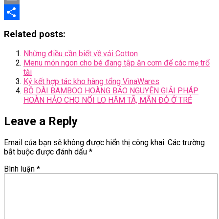
Email
Share
Related posts:
Những điều cần biết về vải Cotton
Menu món ngon cho bé đang tập ăn cơm để các mẹ trổ
tài
Ký kết hợp tác kho hàng tổng VinaWares
BỘ DÀI BAMBOO HOÀNG BẢO NGUYÊN GIẢI PHÁP
HOÀN HẢO CHO NỔI LO HĂM TÃ, MẪN ĐỎ Ở TRẺ
Leave a Reply
Email của bạn sẽ không được hiển thị công khai.
Các trường
bắt buộc được đánh dấu
*
Bình luận
*