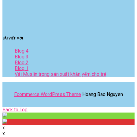
BÀI VIẾT MỚI
Blog 4
Blog 3
Blog 2
Blog 1
Vải Muslin trong sản xuất khăn yếm cho trẻ
Ecommerce WordPress Theme
Hoang Bao Nguyen
Back
Back to Top
to
Top
x
x