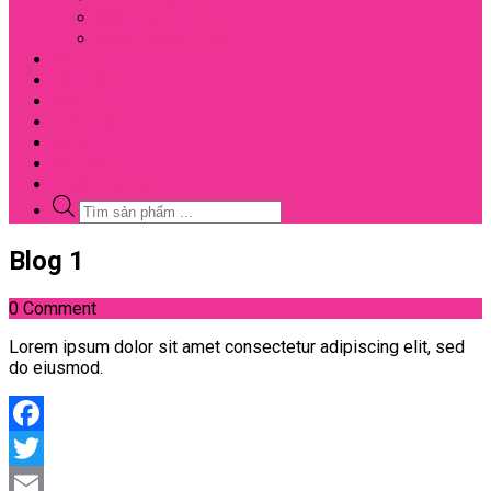
Đối Tác
Giấy Chứng Nhận
Video
Bài Viết
Đại Lý
Liên Hệ
Sale
Voucher
Tuyển Dụng
Tìm
kiếm
sản
Close
Blog 1
phẩm
Menu
0 Comment
Lorem ipsum dolor sit amet consectetur adipiscing elit, sed
do eiusmod.
Facebook
Twitter