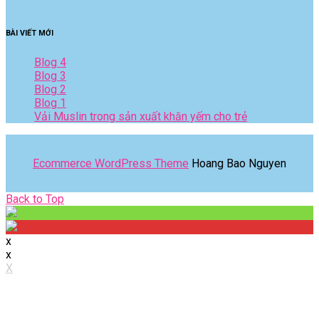
BÀI VIẾT MỚI
Blog 4
Blog 3
Blog 2
Blog 1
Vải Muslin trong sản xuất khăn yếm cho trẻ
Ecommerce WordPress Theme
Hoang Bao Nguyen
Back
Back to Top
to
Top
x
x
X