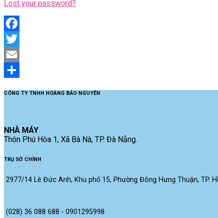
Lost your password?
Facebook
Twitter
Email
Share
CÔNG TY TNHH HOÀNG BẢO NGUYÊN
NHÀ MÁY
Thôn Phú Hòa 1, Xã Bà Nà, TP. Đà Nẵng.
TRỤ SỞ CHÍNH
2977/14 Lê Đức Anh, Khu phố 15, Phường Đông Hưng Thuận, TP. Hồ
(028) 36 088 688 - 0901295998