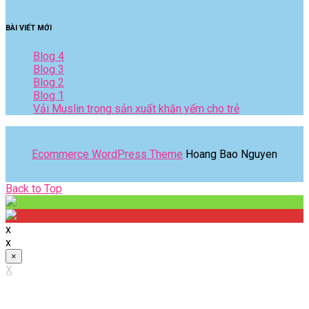
BÀI VIẾT MỚI
Blog 4
Blog 3
Blog 2
Blog 1
Vải Muslin trong sản xuất khăn yếm cho trẻ
Ecommerce WordPress Theme
Hoang Bao Nguyen
Back
Back to Top
to
Top
x
x
×
X