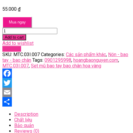
55.000
₫
Mua ngay
Set
mũ
Add to cart
bao
Add to wishlist
tay
Compare
bao
SKU:
MTC.03I.007
Categories:
Các sản phẩm khác
,
Nón - bao
chân
tay - bao chân
Tags:
0901295998
,
hoangbaonguyen.com
,
hoa
MTC.03I.007
,
Set mũ bao tay bao chân hoa vàng
vàng
quantity
Facebook
Twitter
Email
Share
Description
Chất liệu
Bảo quản
Reviews (0)