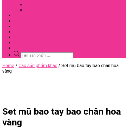
Đối Tác
Giấy Chứng Nhận
Video
Bài Viết
Đại Lý
Liên Hệ
Sale
Voucher
Tuyển Dụng
Tìm
kiếm
sản
Close
Home
/
Các sản phẩm khác
/ Set mũ bao tay bao chân hoa
phẩm
Menu
vàng
Set mũ bao tay bao chân hoa
vàng