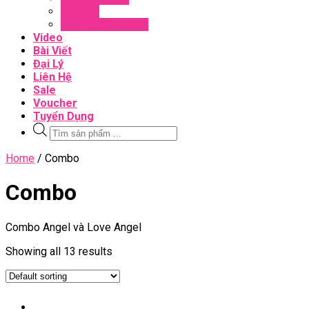
Đối Tác
Giấy Chứng Nhận
Video
Bài Viết
Đại Lý
Liên Hệ
Sale
Voucher
Tuyển Dụng
Tìm
kiếm
sản
Close
Home
/ Combo
phẩm
Menu
Combo
Combo Angel và Love Angel
Showing all 13 results