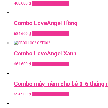
460.600
₫
Add to cart
Quick View
Combo LoveAngel Hồng
681.600
₫
Add to cart
Quick View
Combo LoveAngel Xanh
661.600
₫
Add to cart
Quick View
Combo mây mềm cho bé 0-6 tháng 
694.900
₫
Add to cart
Quick View