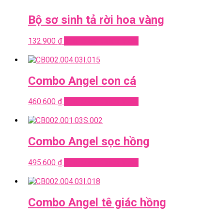
Bộ sơ sinh tả rời hoa vàng
132.900
₫
Add to cart
Quick View
Combo Angel con cá
460.600
₫
Add to cart
Quick View
Combo Angel sọc hồng
495.600
₫
Add to cart
Quick View
Combo Angel tê giác hồng