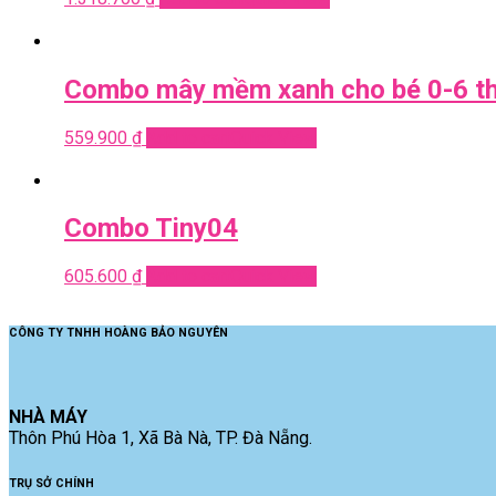
Combo mây mềm xanh cho bé 0-6 t
559.900
₫
Add to cart
Quick View
Combo Tiny04
605.600
₫
Add to cart
Quick View
CÔNG TY TNHH HOÀNG BẢO NGUYÊN
NHÀ MÁY
Thôn Phú Hòa 1, Xã Bà Nà, TP. Đà Nẵng.
TRỤ SỞ CHÍNH