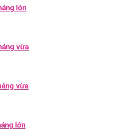
áng lớn
háng vừa
háng vừa
áng lớn