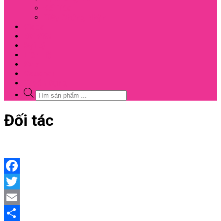
Đối Tác
Giấy Chứng Nhận
Video
Bài Viết
Đại Lý
Liên Hệ
Sale
Voucher
Tuyển Dụng
Tìm
kiếm
sản
Close
Đối tác
phẩm
Menu
Facebook
Twitter
Email