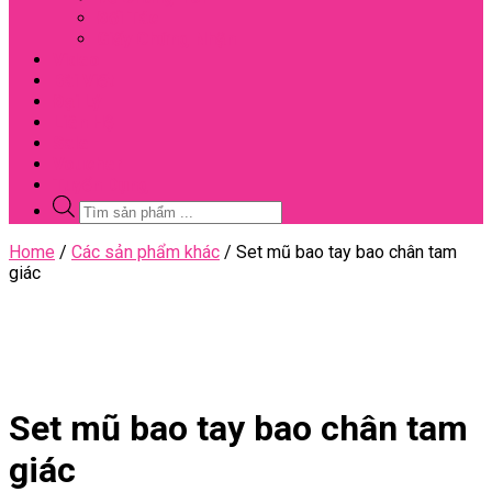
Đối Tác
Giấy Chứng Nhận
Video
Bài Viết
Đại Lý
Liên Hệ
Sale
Voucher
Tuyển Dụng
Tìm
kiếm
sản
Close
Home
/
Các sản phẩm khác
/ Set mũ bao tay bao chân tam
phẩm
Menu
giác
Set mũ bao tay bao chân tam
giác