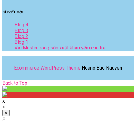
BÀI VIẾT MỚI
Blog 4
Blog 3
Blog 2
Blog 1
Vải Muslin trong sản xuất khăn yếm cho trẻ
Ecommerce WordPress Theme
Hoang Bao Nguyen
Back
Back to Top
to
Top
x
x
×
X