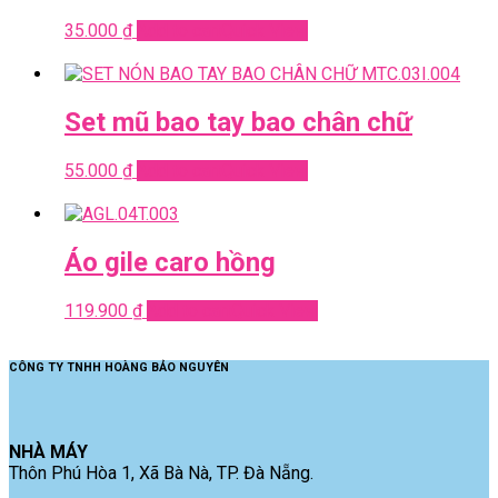
35.000
₫
Add to cart
Quick View
Set mũ bao tay bao chân chữ
55.000
₫
Add to cart
Quick View
Áo gile caro hồng
119.900
₫
Add to cart
Quick View
CÔNG TY TNHH HOÀNG BẢO NGUYÊN
NHÀ MÁY
Thôn Phú Hòa 1, Xã Bà Nà, TP. Đà Nẵng.