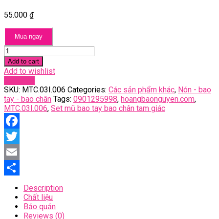
55.000
₫
Mua ngay
Set
mũ
Add to cart
bao
Add to wishlist
tay
Compare
bao
SKU:
MTC.03I.006
Categories:
Các sản phẩm khác
,
Nón - bao
chân
tay - bao chân
Tags:
0901295998
,
hoangbaonguyen.com
,
tam
MTC.03I.006
,
Set mũ bao tay bao chân tam giác
giác
quantity
Facebook
Twitter
Email
Share
Description
Chất liệu
Bảo quản
Reviews (0)