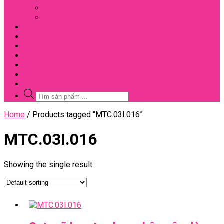
Đối Tác
Giấy Chứng Nhận
Video
Bài Viết
Đại Lý
Liên Hệ
Sale
Voucher
Tuyển Dụng
Tìm
kiếm
sản
Close
Home
/ Products tagged “MTC.03I.016”
phẩm
Menu
MTC.03I.016
Showing the single result