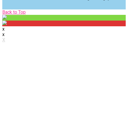
Back
Back to Top
to
Top
x
x
X