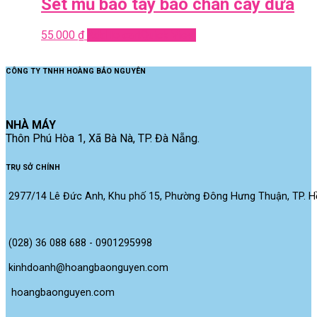
Set mũ bao tay bao chân cây dừa
55.000
₫
Add to cart
Quick View
CÔNG TY TNHH HOÀNG BẢO NGUYÊN
NHÀ MÁY
Thôn Phú Hòa 1, Xã Bà Nà, TP. Đà Nẵng.
TRỤ SỞ CHÍNH
2977/14 Lê Đức Anh, Khu phố 15, Phường Đông Hưng Thuận, TP. Hồ
(028) 36 088 688 - 0901295998
kinhdoanh@hoangbaonguyen.com
 hoangbaonguyen.com