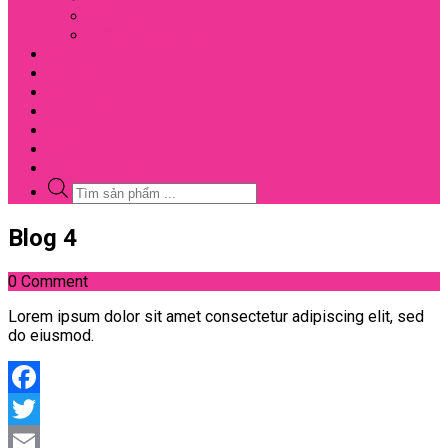
Đối Tác
Giấy Chứng Nhận
Video
Bài Viết
Đại Lý
Liên Hệ
Sale
Voucher
Tuyển Dụng
Tìm
kiếm
sản
Close
Blog 4
phẩm
Menu
0 Comment
Lorem ipsum dolor sit amet consectetur adipiscing elit, sed
do eiusmod.
Facebook
Twitter