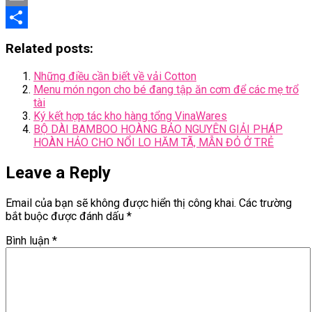
Email
Share
Related posts:
Những điều cần biết về vải Cotton
Menu món ngon cho bé đang tập ăn cơm để các mẹ trổ
tài
Ký kết hợp tác kho hàng tổng VinaWares
BỘ DÀI BAMBOO HOÀNG BẢO NGUYÊN GIẢI PHÁP
HOÀN HẢO CHO NỔI LO HĂM TÃ, MẪN ĐỎ Ở TRẺ
Leave a Reply
Email của bạn sẽ không được hiển thị công khai.
Các trường
bắt buộc được đánh dấu
*
Bình luận
*