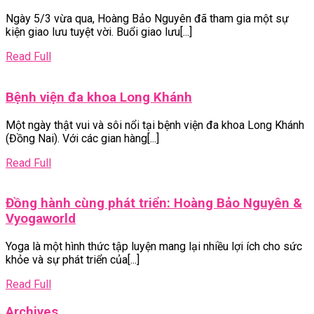
giao
Ngày 5/3 vừa qua, Hoàng Bảo Nguyên đã tham gia một sự
lưu
kiện giao lưu tuyệt vời. Buổi giao lưu[...]
chia
sẻ
Read
Read Full
những
Full
câu
Bệnh
Bệnh viện đa khoa Long Khánh
chuyện
viện
tạo
Một ngày thật vui và sôi nổi tại bệnh viện đa khoa Long Khánh
đa
dựng
(Đồng Nai). Với các gian hàng[...]
khoa
thành
Long
công
Read
Read Full
Khánh
của
Full
các
Đồng hành cùng phát triển: Hoàng Bảo Nguyên &
nữ
Đồng
Vyogaworld
doanh
hành
nghiệp
Yoga là một hình thức tập luyện mang lại nhiều lợi ích cho sức
cùng
chào
khỏe và sự phát triển của[...]
phát
mừng
triển:
ngày
Read
Read Full
Hoàng
Full
08/03/2023
Bảo
Archives