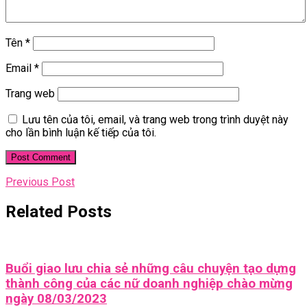
Tên
*
Email
*
Trang web
Lưu tên của tôi, email, và trang web trong trình duyệt này
cho lần bình luận kế tiếp của tôi.
Điều
Previous
Previous Post
Post
hướng
Related Posts
bài
viết
Buổi giao lưu chia sẻ những câu chuyện tạo dựng
thành công của các nữ doanh nghiệp chào mừng
Buổi
ngày 08/03/2023