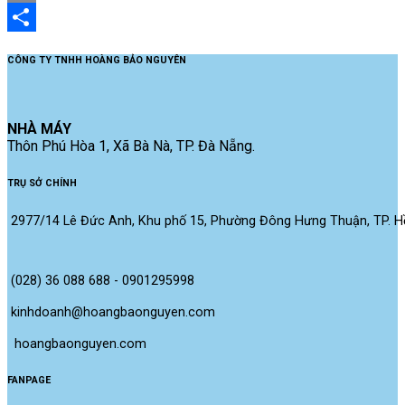
Email
Share
CÔNG TY TNHH HOÀNG BẢO NGUYÊN
NHÀ MÁY
Thôn Phú Hòa 1, Xã Bà Nà, TP. Đà Nẵng.
TRỤ SỞ CHÍNH
2977/14 Lê Đức Anh, Khu phố 15, Phường Đông Hưng Thuận, TP. Hồ
(028) 36 088 688 - 0901295998
kinhdoanh@hoangbaonguyen.com
 hoangbaonguyen.com
FANPAGE