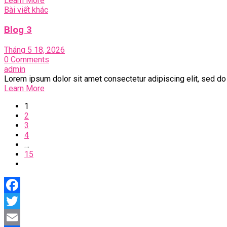
Learn More
Bài viết khác
Blog 3
Tháng 5 18, 2026
0 Comments
admin
Lorem ipsum dolor sit amet consectetur adipiscing elit, sed d
Learn More
1
2
3
4
…
15
Facebook
Twitter