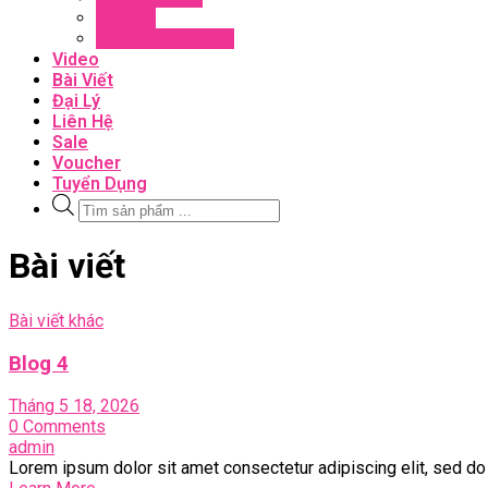
Đối Tác
Giấy Chứng Nhận
Video
Bài Viết
Đại Lý
Liên Hệ
Sale
Voucher
Tuyển Dụng
Tìm
kiếm
sản
Close
Bài viết
phẩm
Menu
Bài viết khác
Blog 4
Tháng 5 18, 2026
0 Comments
admin
Lorem ipsum dolor sit amet consectetur adipiscing elit, sed d