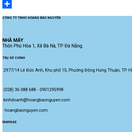
Email
Share
CÔNG TY TNHH HOÀNG BẢO NGUYÊN
NHÀ MÁY
Thôn Phú Hòa 1, Xã Bà Nà, TP. Đà Nẵng.
TRỤ SỞ CHÍNH
2977/14 Lê Đức Anh, Khu phố 15, Phường Đông Hưng Thuận, TP. Hồ
(028) 36 088 688 - 0901295998
kinhdoanh@hoangbaonguyen.com
 hoangbaonguyen.com
FANPAGE