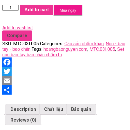
Set
Add to cart
Mua ngay
mũ
bao
tay
Add to wishlist
bao
chân
Compare
chấm
SKU:
MTC.03I.005
Categories:
Các sản phẩm khác
,
Nón - bao
bi
tay - bao chân
Tags:
hoangbaonguyen.com
,
MTC.03I.005
,
Set
quantity
nón bao tay bao chân chấm bi
Facebook
Twitter
Email
Share
Description
Chất liệu
Bảo quản
Reviews (0)