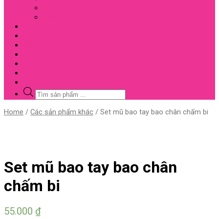
Đối Tác
Giấy Chứng Nhận
Video
Bài Viết
Đại Lý
Liên Hệ
Sale
Voucher
Tuyển Dụng
Tìm
kiếm
sản
Close
Home
/
Các sản phẩm khác
/ Set mũ bao tay bao chân chấm bi
phẩm
Menu
Set mũ bao tay bao chân
chấm bi
55.000
₫