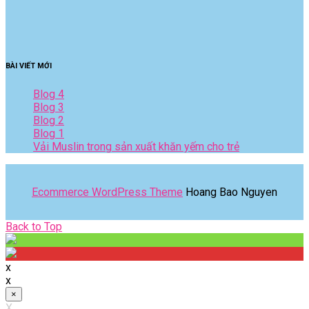
BÀI VIẾT MỚI
Blog 4
Blog 3
Blog 2
Blog 1
Vải Muslin trong sản xuất khăn yếm cho trẻ
Ecommerce WordPress Theme
Hoang Bao Nguyen
Back
Back to Top
to
Top
x
x
×
X