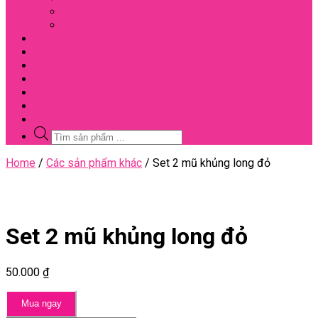
Đối Tác
Giấy Chứng Nhận
Video
Bài Viết
Đại Lý
Liên Hệ
Sale
Voucher
Tuyển Dụng
Tìm
kiếm
sản
Close
Home
/
Các sản phẩm khác
/ Set 2 mũ khủng long đỏ
phẩm
Menu
Set 2 mũ khủng long đỏ
50.000
₫
Mua ngay