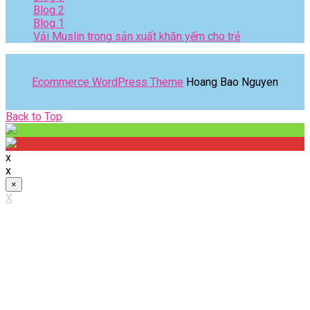
Blog 2
Blog 1
Vải Muslin trong sản xuất khăn yếm cho trẻ
Ecommerce WordPress Theme
Hoang Bao Nguyen
Back
Back to Top
to
Top
x
x
×
X