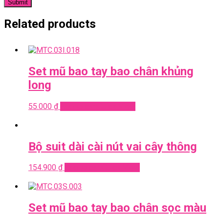
Related products
Set mũ bao tay bao chân khủng
long
55.000
₫
Add to cart
Quick View
Bộ suit dài cài nút vai cây thông
154.900
₫
Add to cart
Quick View
Set mũ bao tay bao chân sọc màu