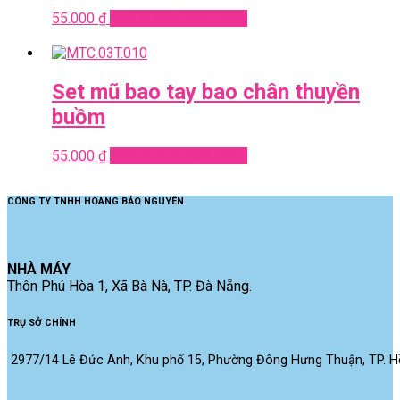
55.000
₫
Add to cart
Quick View
Set mũ bao tay bao chân thuyền
buồm
55.000
₫
Add to cart
Quick View
CÔNG TY TNHH HOÀNG BẢO NGUYÊN
NHÀ MÁY
Thôn Phú Hòa 1, Xã Bà Nà, TP. Đà Nẵng.
TRỤ SỞ CHÍNH
2977/14 Lê Đức Anh, Khu phố 15, Phường Đông Hưng Thuận, TP. Hồ