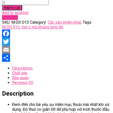
Set
2
Add to cart
mũ
Add to wishlist
khủng
Compare
long
SKU:
M.03I.013
Category:
Các sản phẩm khác
Tags:
đỏ
M.03I.013
,
Set 2 mũ khủng long đỏ
quantity
Facebook
Twitter
Email
Share
Description
Chất liệu
Bảo quản
Reviews (0)
Description
Đem đến cho bé yêu sự mềm mại, thoải mái nhất khi sử
dụng. Độ thun co giãn tốt để phù hợp với kích thước đầu