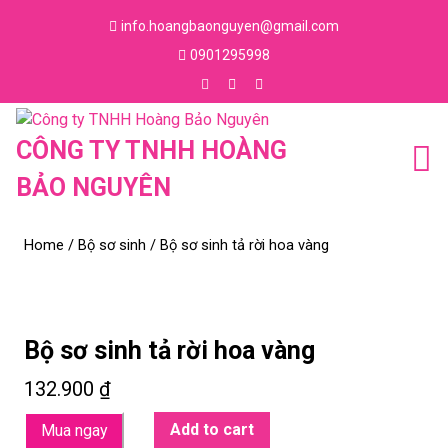
Skip
info.hoangbaonguyen@gmail.com
to
Email
0901295998
content
Skip
Phone
to
Number
Facebook
Instagram
Youtube
content
CÔNG TY TNHH HOÀNG
BẢO NGUYÊN
Home
/
Bộ sơ sinh
/ Bộ sơ sinh tả rời hoa vàng
Bộ sơ sinh tả rời hoa vàng
132.900
₫
Add to cart
Mua ngay