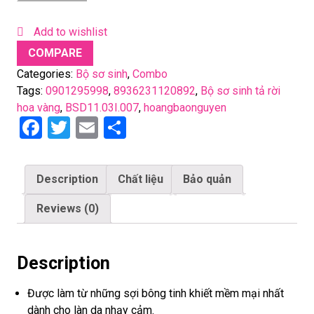
Add to wishlist
COMPARE
Categories:
Bộ sơ sinh
,
Combo
Tags:
0901295998
,
8936231120892
,
Bộ sơ sinh tả rời
hoa vàng
,
BSD11.03I.007
,
hoangbaonguyen
F
T
E
S
a
wi
m
h
ce
tt
ail
ar
Description
Chất liệu
Bảo quản
b
er
e
Reviews (0)
o
o
k
Description
Được làm từ những sợi bông tinh khiết mềm mại nhất
dành cho làn da nhạy cảm.