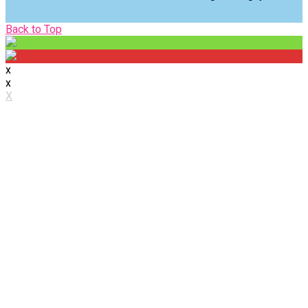
Back
Back to Top
to
Top
x
x
X