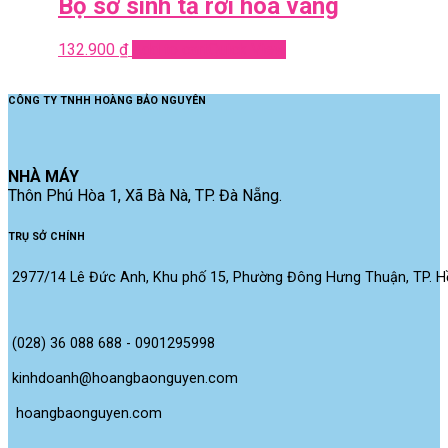
Bộ sơ sinh tả rời hoa vàng
132.900
₫
Add to cart
Quick View
CÔNG TY TNHH HOÀNG BẢO NGUYÊN
NHÀ MÁY
Thôn Phú Hòa 1, Xã Bà Nà, TP. Đà Nẵng.
TRỤ SỞ CHÍNH
2977/14 Lê Đức Anh, Khu phố 15, Phường Đông Hưng Thuận, TP. Hồ
(028) 36 088 688 - 0901295998
kinhdoanh@hoangbaonguyen.com
 hoangbaonguyen.com