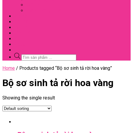
Đối Tác
Giấy Chứng Nhận
Video
Bài Viết
Đại Lý
Liên Hệ
Sale
Voucher
Tuyển Dụng
Tìm
kiếm
sản
Close
Home
/ Products tagged “Bộ sơ sinh tả rời hoa vàng”
phẩm
Menu
Bộ sơ sinh tả rời hoa vàng
Showing the single result