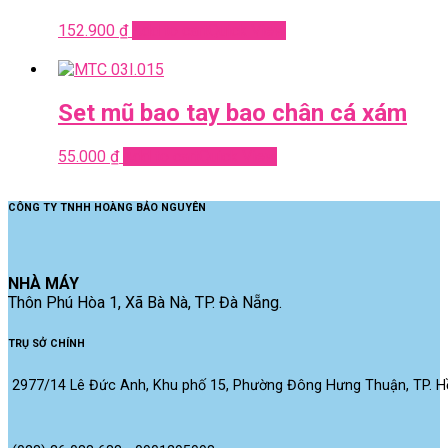
152.900
₫
Add to cart
Quick View
Set mũ bao tay bao chân cá xám
55.000
₫
Add to cart
Quick View
CÔNG TY TNHH HOÀNG BẢO NGUYÊN
NHÀ MÁY
Thôn Phú Hòa 1, Xã Bà Nà, TP. Đà Nẵng.
TRỤ SỞ CHÍNH
2977/14 Lê Đức Anh, Khu phố 15, Phường Đông Hưng Thuận, TP. Hồ