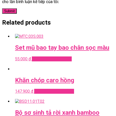
cho lần bình luận kế tiếp của tôi.
Related products
Set mũ bao tay bao chân sọc màu
55.000
₫
Add to cart
Quick View
Khăn chóp caro hồng
147.900
₫
Add to cart
Quick View
Bộ sơ sinh tả rời xanh bamboo