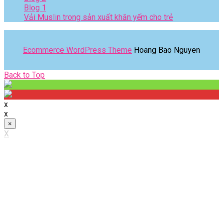
Blog 1
Vải Muslin trong sản xuất khăn yếm cho trẻ
Ecommerce WordPress Theme
Hoang Bao Nguyen
Back
Back to Top
to
Top
x
x
×
X