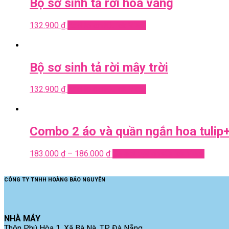
Bộ sơ sinh tả rời hoa vàng
132.900
₫
Add to cart
Quick View
Bộ sơ sinh tả rời mây trời
132.900
₫
Add to cart
Quick View
Combo 2 áo và quần ngắn hoa tulip
183.000
₫
–
186.000
₫
Select options
Quick View
CÔNG TY TNHH HOÀNG BẢO NGUYÊN
NHÀ MÁY
Thôn Phú Hòa 1, Xã Bà Nà, TP. Đà Nẵng.