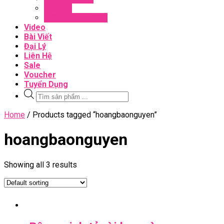
Đối Tác
Giấy Chứng Nhận
Video
Bài Viết
Đại Lý
Liên Hệ
Sale
Voucher
Tuyển Dụng
Tìm
kiếm
sản
Close
Home
/ Products tagged “hoangbaonguyen”
phẩm
Menu
hoangbaonguyen
Showing all 3 results