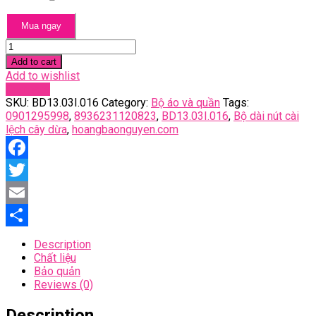
Mua ngay
Bộ
dài
Add to cart
nút
Add to wishlist
cài
Compare
lệch
SKU:
BD13.03I.016
Category:
Bộ áo và quần
Tags:
cây
0901295998
,
8936231120823
,
BD13.03I.016
,
Bộ dài nút cài
dừa
lệch cây dừa
,
hoangbaonguyen.com
quantity
Facebook
Twitter
Email
Share
Description
Chất liệu
Bảo quản
Reviews (0)
Description