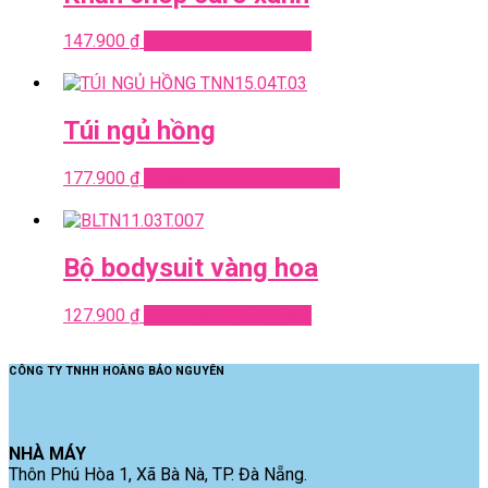
147.900
₫
Add to cart
Quick View
Túi ngủ hồng
177.900
₫
Select options
Quick View
Bộ bodysuit vàng hoa
127.900
₫
Add to cart
Quick View
CÔNG TY TNHH HOÀNG BẢO NGUYÊN
NHÀ MÁY
Thôn Phú Hòa 1, Xã Bà Nà, TP. Đà Nẵng.