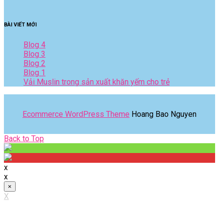
BÀI VIẾT MỚI
Blog 4
Blog 3
Blog 2
Blog 1
Vải Muslin trong sản xuất khăn yếm cho trẻ
Ecommerce WordPress Theme
Hoang Bao Nguyen
Back
Back to Top
to
Top
x
x
×
X