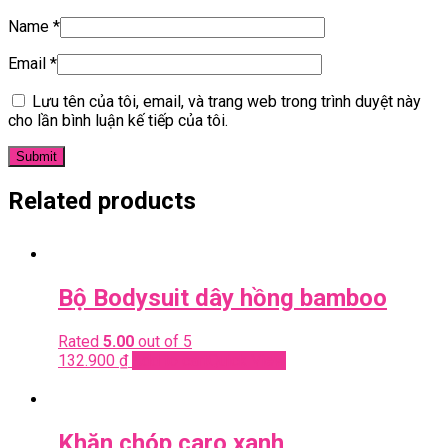
Name
*
Email
*
Lưu tên của tôi, email, và trang web trong trình duyệt này
cho lần bình luận kế tiếp của tôi.
Related products
Bộ Bodysuit dây hồng bamboo
Rated
5.00
out of 5
132.900
₫
Add to cart
Quick View
Khăn chóp caro xanh