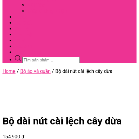
Đối Tác
Giấy Chứng Nhận
Video
Bài Viết
Đại Lý
Liên Hệ
Sale
Voucher
Tuyển Dụng
Tìm
kiếm
sản
Close
Home
/
Bộ áo và quần
/ Bộ dài nút cài lệch cây dừa
phẩm
Menu
Bộ dài nút cài lệch cây dừa
154.900
₫