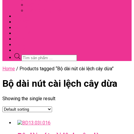
Đối Tác
Giấy Chứng Nhận
Video
Bài Viết
Đại Lý
Liên Hệ
Sale
Voucher
Tuyển Dụng
Tìm
kiếm
sản
Close
Home
/ Products tagged “Bộ dài nút cài lệch cây dừa”
phẩm
Menu
Bộ dài nút cài lệch cây dừa
Showing the single result