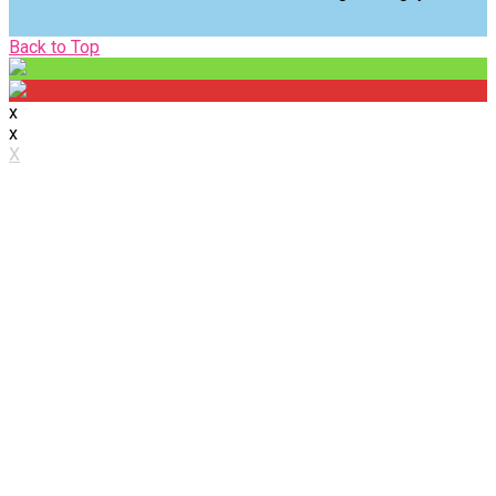
Back
Back to Top
to
Top
x
x
X