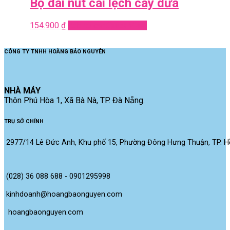
Bộ dài nút cài lệch cây dừa
154.900
₫
Add to cart
Quick View
CÔNG TY TNHH HOÀNG BẢO NGUYÊN
NHÀ MÁY
Thôn Phú Hòa 1, Xã Bà Nà, TP. Đà Nẵng.
TRỤ SỞ CHÍNH
2977/14 Lê Đức Anh, Khu phố 15, Phường Đông Hưng Thuận, TP. Hồ
(028) 36 088 688 - 0901295998
kinhdoanh@hoangbaonguyen.com
 hoangbaonguyen.com