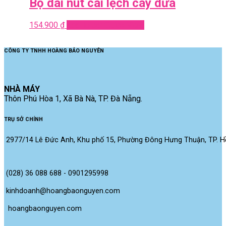
Bộ dài nút cài lệch cây dừa
154.900
₫
Add to cart
Quick View
CÔNG TY TNHH HOÀNG BẢO NGUYÊN
NHÀ MÁY
Thôn Phú Hòa 1, Xã Bà Nà, TP. Đà Nẵng.
TRỤ SỞ CHÍNH
2977/14 Lê Đức Anh, Khu phố 15, Phường Đông Hưng Thuận, TP. Hồ
(028) 36 088 688 - 0901295998
kinhdoanh@hoangbaonguyen.com
 hoangbaonguyen.com