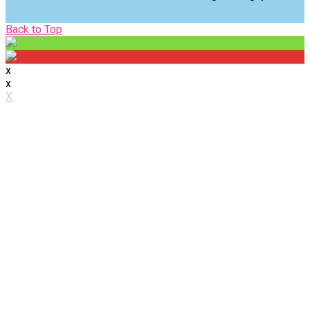
Back
Back to Top
to
Top
x
x
X