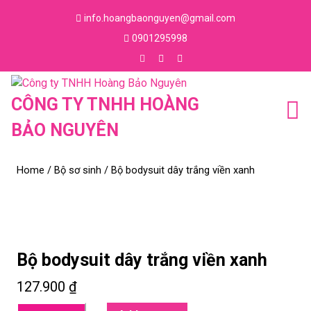
Skip
info.hoangbaonguyen@gmail.com
to
Email
0901295998
content
Skip
Phone
to
Number
Facebook
Instagram
Youtube
content
CÔNG TY TNHH HOÀNG
BẢO NGUYÊN
Home
/
Bộ sơ sinh
/ Bộ bodysuit dây trắng viền xanh
Bộ bodysuit dây trắng viền xanh
127.900
₫