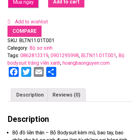
Add to cart
Mua ngay
Add to wishlist
COMPARE
SKU:
BLTN11.01T.001
Category:
Bộ sơ sinh
Tags:
0862813319
,
0901295998
,
BLTN11.01T.001
,
Bộ
bodysuit trắng viền xanh
,
hoangbaonguyen.com
F
T
E
S
a
wi
m
h
ce
tt
ail
ar
Description
Reviews (0)
b
er
e
o
Description
o
k
Bộ đồ liền thân – Bộ Bodysuit kèm mũ, bao tay, bao