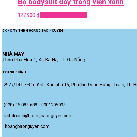
Bộ bodysuit dây trắng viền xanh
127.900
₫
Add to cart
Quick View
CÔNG TY TNHH HOÀNG BẢO NGUYÊN
NHÀ MÁY
Thôn Phú Hòa 1, Xã Bà Nà, TP. Đà Nẵng.
TRỤ SỞ CHÍNH
2977/14 Lê Đức Anh, Khu phố 15, Phường Đông Hưng Thuận, TP. Hồ
(028) 36 088 688 - 0901295998
kinhdoanh@hoangbaonguyen.com
 hoangbaonguyen.com