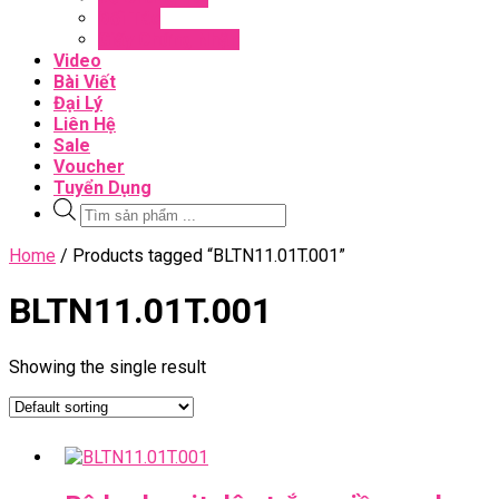
Đối Tác
Giấy Chứng Nhận
Video
Bài Viết
Đại Lý
Liên Hệ
Sale
Voucher
Tuyển Dụng
Tìm
kiếm
sản
Close
Home
/ Products tagged “BLTN11.01T.001”
phẩm
Menu
BLTN11.01T.001
Showing the single result