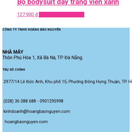
Bộ bodysuit dây trắng viền xanh
127.900
₫
Add to cart
Quick View
CÔNG TY TNHH HOÀNG BẢO NGUYÊN
NHÀ MÁY
Thôn Phú Hòa 1, Xã Bà Nà, TP. Đà Nẵng.
TRỤ SỞ CHÍNH
2977/14 Lê Đức Anh, Khu phố 15, Phường Đông Hưng Thuận, TP. Hồ
(028) 36 088 688 - 0901295998
kinhdoanh@hoangbaonguyen.com
 hoangbaonguyen.com