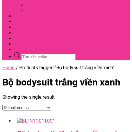
Đối Tác
Giấy Chứng Nhận
Video
Bài Viết
Đại Lý
Liên Hệ
Sale
Voucher
Tuyển Dụng
Tìm
kiếm
sản
Close
Home
/ Products tagged “Bộ bodysuit trắng viền xanh”
phẩm
Menu
Bộ bodysuit trắng viền xanh
Showing the single result