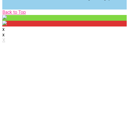
Back
Back to Top
to
Top
x
x
X