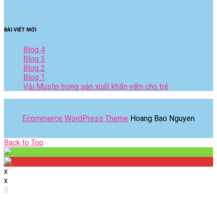
BÀI VIẾT MỚI
Blog 4
Blog 3
Blog 2
Blog 1
Vải Muslin trong sản xuất khăn yếm cho trẻ
Ecommerce WordPress Theme
Hoang Bao Nguyen
Back
Back to Top
to
Top
x
x
X