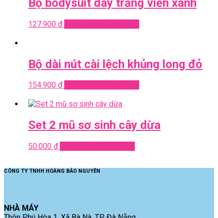
Bộ bodysuit dây trắng viền xanh
127.900
₫
Add to cart
Quick View
Bộ dài nút cài lệch khủng long đỏ
154.900
₫
Add to cart
Quick View
Set 2 mũ sơ sinh cây dừa
50.000
₫
Add to cart
Quick View
CÔNG TY TNHH HOÀNG BẢO NGUYÊN
NHÀ MÁY
Thôn Phú Hòa 1, Xã Bà Nà, TP. Đà Nẵng.