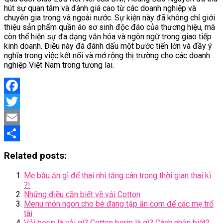
hút sự quan tâm và đánh giá cao từ các doanh nghiệp và
chuyên gia trong và ngoài nước. Sự kiện này đã không chỉ giới
thiệu sản phẩm quần áo sơ sinh độc đáo của thương hiệu, mà
còn thể hiện sự đa dạng văn hóa và ngôn ngữ trong giao tiếp
kinh doanh. Điều này đã đánh dấu một bước tiến lớn và đầy ý
nghĩa trong việc kết nối và mở rộng thị trường cho các doanh
nghiệp Việt Nam trong tương lai.
Facebook
Twitter
Email
Share
Related posts:
Mẹ bầu ăn gì để thai nhi tăng cân trong thời gian thai kì
?!
Những điều cần biết về vải Cotton
Menu món ngon cho bé đang tập ăn cơm để các mẹ trổ
tài
Vải borip là vải gì? Cotton borip là gì? Cách nhận biết?