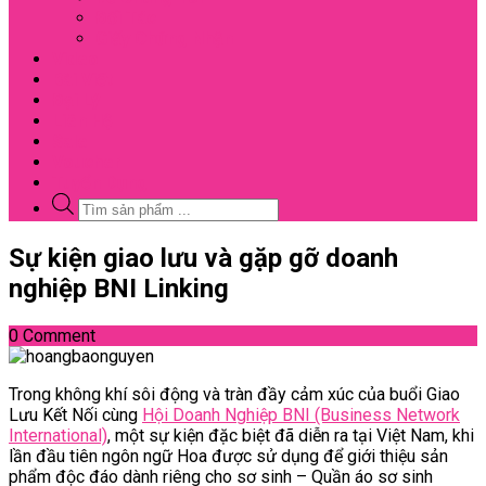
Đối Tác
Giấy Chứng Nhận
Video
Bài Viết
Đại Lý
Liên Hệ
Sale
Voucher
Tuyển Dụng
Tìm
kiếm
sản
Close
Sự kiện giao lưu và gặp gỡ doanh
phẩm
Menu
nghiệp BNI Linking
0 Comment
Trong không khí sôi động và tràn đầy cảm xúc của buổi Giao
Lưu Kết Nối cùng
Hội Doanh Nghiệp BNI (Business Network
International)
, một sự kiện đặc biệt đã diễn ra tại Việt Nam, khi
lần đầu tiên ngôn ngữ Hoa được sử dụng để giới thiệu sản
phẩm độc đáo dành riêng cho sơ sinh – Quần áo sơ sinh