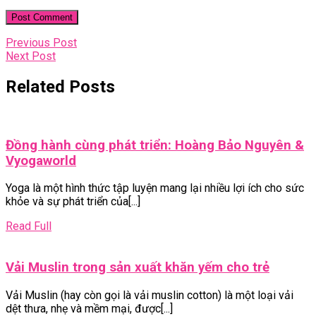
Điều
Previous
Previous Post
Next
Post
Next Post
hướng
Post
bài
Related Posts
viết
Đồng hành cùng phát triển: Hoàng Bảo Nguyên &
Đồng
Vyogaworld
hành
Yoga là một hình thức tập luyện mang lại nhiều lợi ích cho sức
cùng
khỏe và sự phát triển của[...]
phát
triển:
Read
Read Full
Hoàng
Full
Bảo
Vải
Vải Muslin trong sản xuất khăn yếm cho trẻ
Nguyên
Muslin
&
Vải Muslin (hay còn gọi là vải muslin cotton) là một loại vải
trong
Vyogaworld
dệt thưa, nhẹ và mềm mại, được[...]
sản