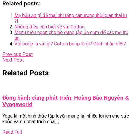
Related posts:
Mẹ bầu ăn gì để thai nhi tăng cân trong thời gian thai kì
?!
Những điều cần biết về vải Cotton
Menu món ngon cho bé đang tập ăn cơm để các mẹ trổ
tài
Vải borip là vải gì? Cotton borip là gì? Cách nhận biết?
Điều
Previous
Previous Post
Next
Post
Next Post
hướng
Post
bài
Related Posts
viết
Đồng hành cùng phát triển: Hoàng Bảo Nguyên &
Đồng
Vyogaworld
hành
Yoga là một hình thức tập luyện mang lại nhiều lợi ích cho sức
cùng
khỏe và sự phát triển của[...]
phát
triển:
Read
Read Full