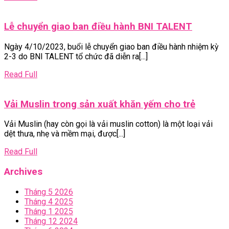
Hoàng
Full
Bảo
Lễ
Lễ chuyển giao ban điều hành BNI TALENT
Nguyên
chuyển
&
Ngày 4/10/2023, buổi lễ chuyển giao ban điều hành nhiệm kỳ
giao
Vyogaworld
2-3 do BNI TALENT tổ chức đã diễn ra[...]
ban
điều
Read
Read Full
hành
Full
BNI
Vải
Vải Muslin trong sản xuất khăn yếm cho trẻ
TALENT
Muslin
Vải Muslin (hay còn gọi là vải muslin cotton) là một loại vải
trong
dệt thưa, nhẹ và mềm mại, được[...]
sản
xuất
Read
Read Full
khăn
Full
yếm
Archives
cho
Tháng 5 2026
trẻ
Tháng 4 2025
Tháng 1 2025
Tháng 12 2024