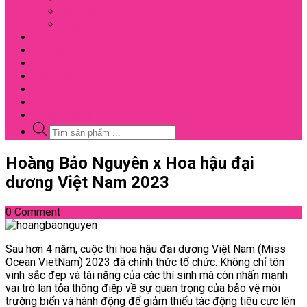
Đối Tác
Giấy Chứng Nhận
Video
Bài Viết
Đại Lý
Liên Hệ
Sale
Voucher
Tuyển Dụng
Tìm
kiếm
sản
Close
Hoàng Bảo Nguyên x Hoa hậu đại
phẩm
Menu
dương Việt Nam 2023
0 Comment
Sau hơn 4 năm, cuộc thi hoa hậu đại dương Việt Nam (Miss
Ocean VietNam) 2023 đã chính thức tổ chức. Không chỉ tôn
vinh sắc đẹp và tài năng của các thí sinh mà còn nhấn mạnh
vai trò lan tỏa thông điệp về sự quan trọng của bảo vệ môi
trường biển và hành động để giảm thiểu tác động tiêu cực lên