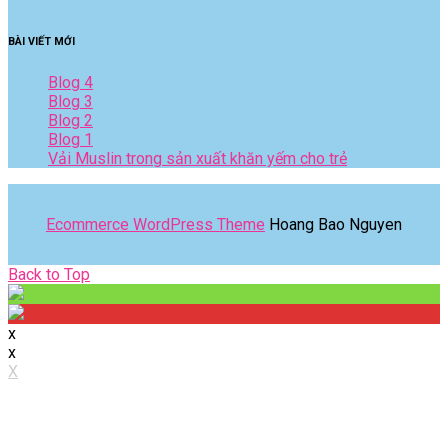
BÀI VIẾT MỚI
Blog 4
Blog 3
Blog 2
Blog 1
Vải Muslin trong sản xuất khăn yếm cho trẻ
Ecommerce WordPress Theme
Hoang Bao Nguyen
Back
Back to Top
to
Top
x
x
X