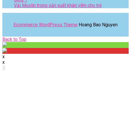
Vải Muslin trong sản xuất khăn yếm cho trẻ
Ecommerce WordPress Theme
Hoang Bao Nguyen
Back
Back to Top
to
Top
x
x
X