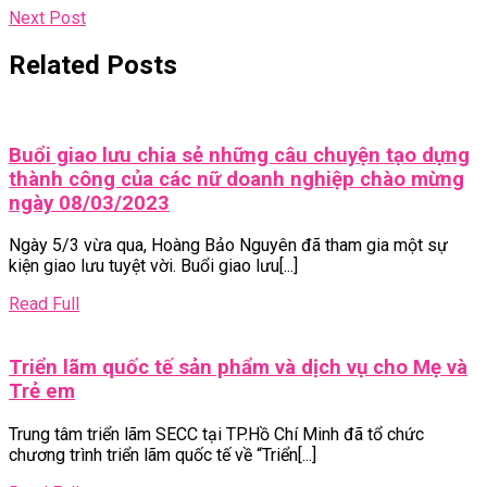
Điều
Next
Next Post
Post
hướng
Related Posts
bài
viết
Buổi giao lưu chia sẻ những câu chuyện tạo dựng
thành công của các nữ doanh nghiệp chào mừng
Buổi
ngày 08/03/2023
giao
Ngày 5/3 vừa qua, Hoàng Bảo Nguyên đã tham gia một sự
lưu
kiện giao lưu tuyệt vời. Buổi giao lưu[...]
chia
sẻ
Read
Read Full
những
Full
câu
Triển lãm quốc tế sản phẩm và dịch vụ cho Mẹ và
chuyện
Triển
Trẻ em
tạo
lãm
dựng
Trung tâm triển lãm SECC tại TP.Hồ Chí Minh đã tổ chức
quốc
thành
chương trình triển lãm quốc tế về “Triển[...]
tế
công
sản