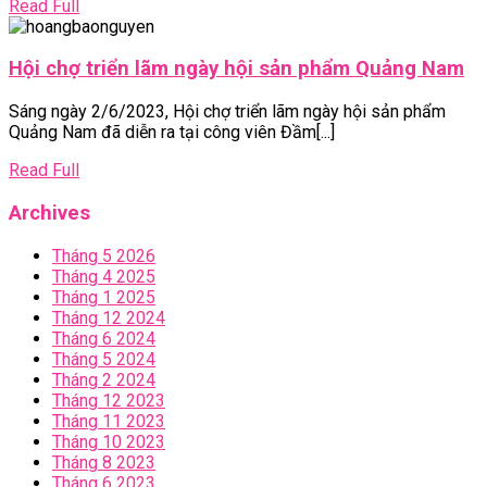
của
Read
Read Full
phẩm
các
Full
và
nữ
Hộ
Hội chợ triển lãm ngày hội sản phẩm Quảng Nam
dịch
doanh
ch
vụ
nghiệp
Sáng ngày 2/6/2023, Hội chợ triển lãm ngày hội sản phẩm
tr
cho
chào
Quảng Nam đã diễn ra tại công viên Đầm[...]
lã
Mẹ
mừng
ng
và
ngày
Read
Read Full
hộ
Trẻ
Full
08/03/2023
sả
Archives
em
p
Tháng 5 2026
Q
Tháng 4 2025
N
Tháng 1 2025
Tháng 12 2024
Tháng 6 2024
Tháng 5 2024
Tháng 2 2024
Tháng 12 2023
Tháng 11 2023
Tháng 10 2023
Tháng 8 2023
Tháng 6 2023