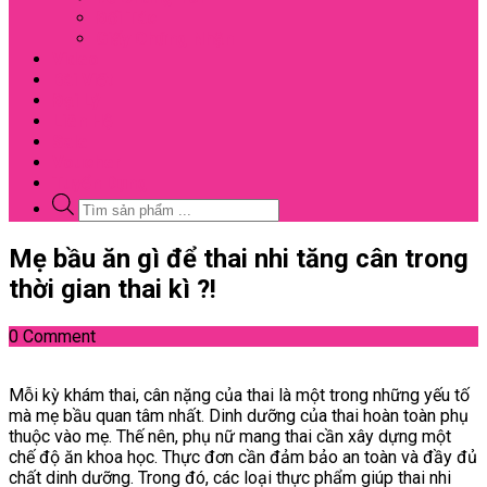
Đối Tác
Giấy Chứng Nhận
Video
Bài Viết
Đại Lý
Liên Hệ
Sale
Voucher
Tuyển Dụng
Tìm
kiếm
sản
Close
Mẹ bầu ăn gì để thai nhi tăng cân trong
phẩm
Menu
thời gian thai kì ?!
0 Comment
Mỗi kỳ khám thai, cân nặng của thai là một trong những yếu tố
mà mẹ bầu quan tâm nhất. Dinh dưỡng của thai hoàn toàn phụ
thuộc vào mẹ. Thế nên, phụ nữ mang thai cần xây dựng một
chế độ ăn khoa học. Thực đơn cần đảm bảo an toàn và đầy đủ
chất dinh dưỡng. Trong đó, các loại thực phẩm giúp thai nhi