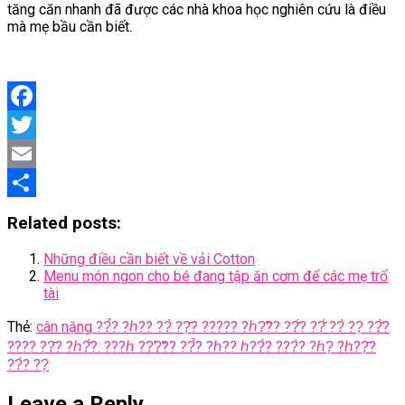
tăng căn nhanh đã được các nhà khoa học nghiên cứu là điều
mà mẹ bầu cần biết.
Facebook
Twitter
Email
Share
Related posts:
Những điều cần biết về vải Cotton
Menu món ngon cho bé đang tập ăn cơm để các mẹ trổ
tài
Thẻ:
cân nặng ??̉? ?ℎ?? ??̀ ??̣̂? ????? ?ℎ?̛̃?? ??̂́? ??̂́ ??̀ ??̣ ??̂̀?
???? ??̂? ?ℎ?̂́?. ???ℎ ??̛?̛̃?? ??̉? ?ℎ?? ℎ??̀? ???̀? ?ℎ?̣ ?ℎ??̣̂?
??̀? ??̣
Leave a Reply