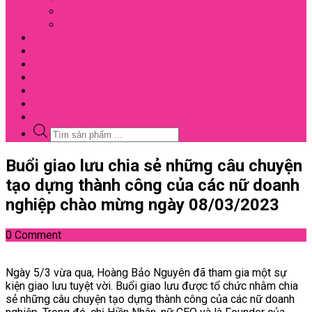
Đối Tác
Giấy Chứng Nhận
Video
Bài Viết
Đại Lý
Liên Hệ
Sale
Voucher
Tuyển Dụng
Tìm
kiếm
sản
Close
Buổi giao lưu chia sẻ những câu chuyện
phẩm
Menu
tạo dựng thành công của các nữ doanh
nghiệp chào mừng ngày 08/03/2023
0 Comment
Ngày 5/3 vừa qua, Hoàng Bảo Nguyên đã tham gia một sự
kiện giao lưu tuyệt vời. Buổi giao lưu được tổ chức nhằm chia
sẻ những câu chuyện tạo dựng thành công của các nữ doanh