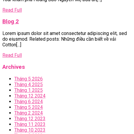
Ví
Linking
|
Read
Read Full
HBN
Full
Blog
Blog 2
2
Lorem ipsum dolor sit amet consectetur adipiscing elit, sed
do eiusmod. Related posts: Những điều cần biết về vải
Cotton[...]
Read
Read Full
Full
Archives
Tháng 5 2026
Tháng 4 2025
Tháng 1 2025
Tháng 12 2024
Tháng 6 2024
Tháng 5 2024
Tháng 2 2024
Tháng 12 2023
Tháng 11 2023
Tháng 10 2023