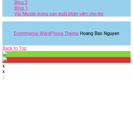
Blog 2
Blog 1
Vải Muslin trong sản xuất khăn yếm cho trẻ
Ecommerce WordPress Theme
Hoang Bao Nguyen
Back
Back to Top
to
Top
x
x
X