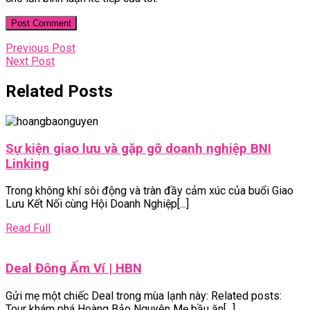
Điều
Previous
Previous Post
Next
Post
Next Post
hướng
Post
bài
Related Posts
viết
Sự kiện giao lưu và gặp gỡ doanh nghiệp BNI
Sự
Linking
kiện
Trong không khí sôi động và tràn đầy cảm xúc của buổi Giao
giao
Lưu Kết Nối cùng Hội Doanh Nghiệp[...]
lưu
và
Read
Read Full
gặp
Full
gỡ
Deal
Deal Đông Ấm Ví | HBN
doanh
Đông
nghiệp
Gửi mẹ một chiếc Deal trong mùa lạnh này: Related posts:
Ấm
BNI
Tour khám phá Hoàng Bảo Nguyên Mẹ bầu ăn[...]