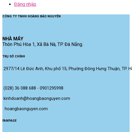
Đăng nhập
CÔNG TY TNHH HOÀNG BẢO NGUYÊN
NHÀ MÁY
Thôn Phú Hòa 1, Xã Bà Nà, TP. Đà Nẵng.
TRỤ SỞ CHÍNH
2977/14 Lê Đức Anh, Khu phố 15, Phường Đông Hưng Thuận, TP. Hồ
(028) 36 088 688 - 0901295998
kinhdoanh@hoangbaonguyen.com
 hoangbaonguyen.com
FANPAGE