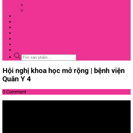
Đối Tác
Giấy Chứng Nhận
Video
Bài Viết
Đại Lý
Liên Hệ
Sale
Voucher
Tuyển Dụng
Tìm
kiếm
sản
Close
Hội nghị khoa học mở rộng | bệnh viện
phẩm
Menu
Quân Y 4
0 Comment