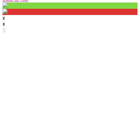
to
Top
x
x
X