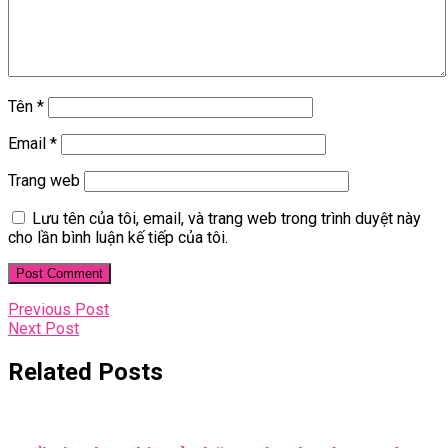
Tên
*
Email
*
Trang web
Lưu tên của tôi, email, và trang web trong trình duyệt này
cho lần bình luận kế tiếp của tôi.
Điều
Previous
Previous Post
Next
Post
Next Post
hướng
Post
bài
Related Posts
viết