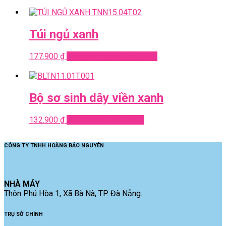
Túi ngủ xanh
177.900
₫
Select options
Quick View
Bộ sơ sinh dây viền xanh
132.900
₫
Read more
Quick View
CÔNG TY TNHH HOÀNG BẢO NGUYÊN
NHÀ MÁY
Thôn Phú Hòa 1, Xã Bà Nà, TP. Đà Nẵng.
TRỤ SỞ CHÍNH