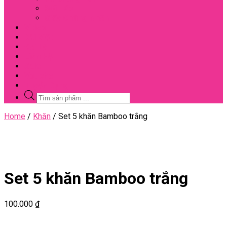
Đối Tác
Giấy Chứng Nhận
Video
Bài Viết
Đại Lý
Liên Hệ
Sale
Voucher
Tuyển Dụng
Tìm
kiếm
sản
Close
Home
/
Khăn
/ Set 5 khăn Bamboo trắng
phẩm
Menu
Set 5 khăn Bamboo trắng
100.000
₫