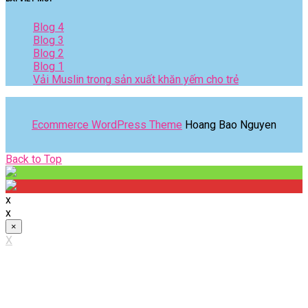
Blog 4
Blog 3
Blog 2
Blog 1
Vải Muslin trong sản xuất khăn yếm cho trẻ
Ecommerce WordPress Theme
Hoang Bao Nguyen
Back
Back to Top
to
Top
x
x
×
X