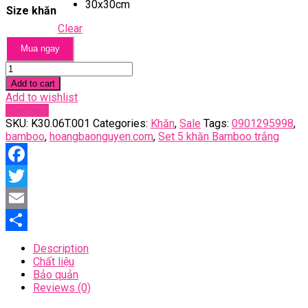
30x30cm
Size khăn
Clear
Mua ngay
Set
5
Add to cart
khăn
Add to wishlist
Bamboo
Compare
trắng
SKU:
K30.06T.001
Categories:
Khăn
,
Sale
Tags:
0901295998
,
quantity
bamboo
,
hoangbaonguyen.com
,
Set 5 khăn Bamboo trắng
Facebook
Twitter
Email
Share
Description
Chất liệu
Bảo quản
Reviews (0)