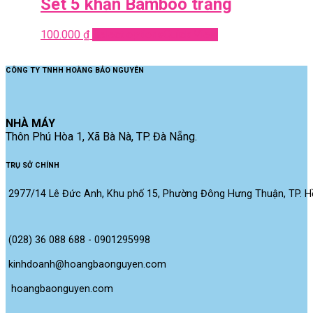
Set 5 khăn Bamboo trắng
100.000
₫
Select options
Quick View
CÔNG TY TNHH HOÀNG BẢO NGUYÊN
NHÀ MÁY
Thôn Phú Hòa 1, Xã Bà Nà, TP. Đà Nẵng.
TRỤ SỞ CHÍNH
2977/14 Lê Đức Anh, Khu phố 15, Phường Đông Hưng Thuận, TP. Hồ
(028) 36 088 688 - 0901295998
kinhdoanh@hoangbaonguyen.com
 hoangbaonguyen.com