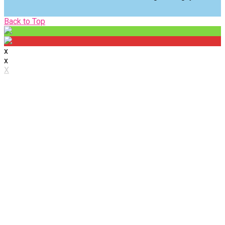
Back
Back to Top
to
Top
x
x
X