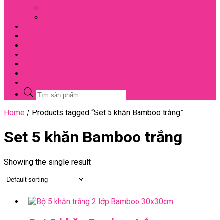
Đối Tác
Giấy Chứng Nhận
Video
Bài Viết
Đại Lý
Liên Hệ
Sale
Voucher
Tuyển Dụng
Tìm
kiếm
sản
Close
Home
/ Products tagged “Set 5 khăn Bamboo trắng”
phẩm
Menu
Set 5 khăn Bamboo trắng
Showing the single result