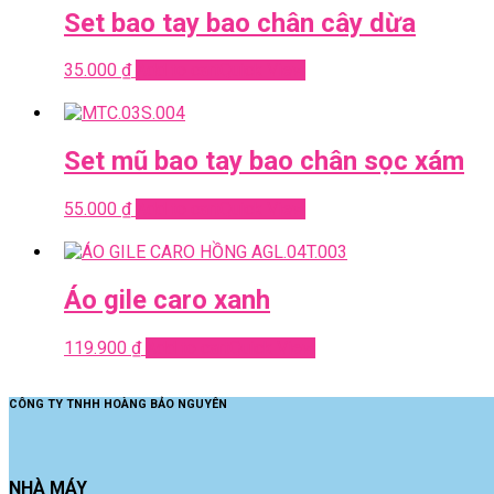
Set bao tay bao chân cây dừa
35.000
₫
Add to cart
Quick View
Set mũ bao tay bao chân sọc xám
55.000
₫
Add to cart
Quick View
Áo gile caro xanh
119.900
₫
Add to cart
Quick View
CÔNG TY TNHH HOÀNG BẢO NGUYÊN
NHÀ MÁY