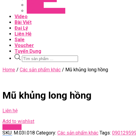
Đối Tác
Giấy Chứng Nhận
Video
Bài Viết
Đại Lý
Liên Hệ
Sale
Voucher
Tuyển Dụng
Tìm
kiếm
sản
Close
Home
/
Các sản phẩm khác
/ Mũ khủng long hồng
phẩm
Menu
Mũ khủng long hồng
Liên hệ
Add to wishlist
Compare
SKU:
M.03I.018
Category:
Các sản phẩm khác
Tags:
09012959