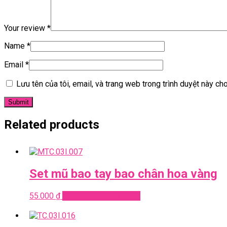
Your review
*
Name
*
Email
*
Lưu tên của tôi, email, và trang web trong trình duyệt này cho 
Related products
Set mũ bao tay bao chân hoa vàng
55.000
₫
Add to cart
Quick View