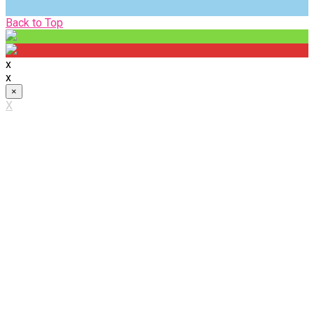
Back
Back to Top
to
Top
x
x
×
X