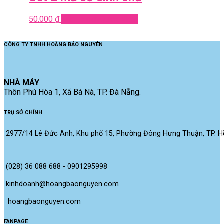
50.000
₫
Add to cart
Quick View
CÔNG TY TNHH HOÀNG BẢO NGUYÊN
NHÀ MÁY
Thôn Phú Hòa 1, Xã Bà Nà, TP. Đà Nẵng.
TRỤ SỞ CHÍNH
2977/14 Lê Đức Anh, Khu phố 15, Phường Đông Hưng Thuận, TP. Hồ
(028) 36 088 688 - 0901295998
kinhdoanh@hoangbaonguyen.com
 hoangbaonguyen.com
FANPAGE