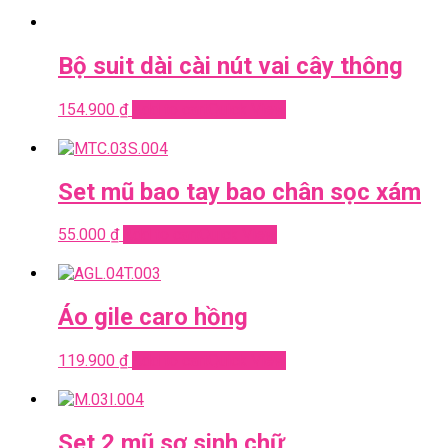
Bộ suit dài cài nút vai cây thông
154.900
₫
Add to cart
Quick View
Set mũ bao tay bao chân sọc xám
55.000
₫
Add to cart
Quick View
Áo gile caro hồng
119.900
₫
Add to cart
Quick View
Set 2 mũ sơ sinh chữ