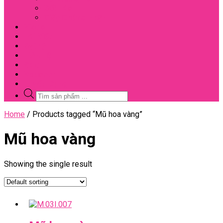
Đối Tác
Giấy Chứng Nhận
Video
Bài Viết
Đại Lý
Liên Hệ
Sale
Voucher
Tuyển Dụng
Tìm
kiếm
sản
Close
Home
/ Products tagged “Mũ hoa vàng”
phẩm
Menu
Mũ hoa vàng
Showing the single result