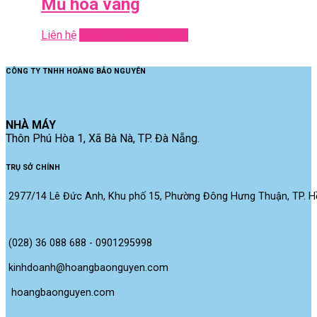
Mũ hoa vàng
Liên hệ
Read more
Quick View
CÔNG TY TNHH HOÀNG BẢO NGUYÊN
NHÀ MÁY
Thôn Phú Hòa 1, Xã Bà Nà, TP. Đà Nẵng.
TRỤ SỞ CHÍNH
2977/14 Lê Đức Anh, Khu phố 15, Phường Đông Hưng Thuận, TP. Hồ
(028) 36 088 688 - 0901295998
kinhdoanh@hoangbaonguyen.com
 hoangbaonguyen.com