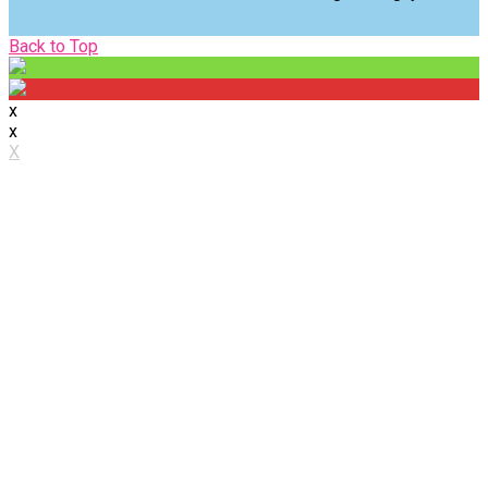
Back
Back to Top
to
Top
x
x
X