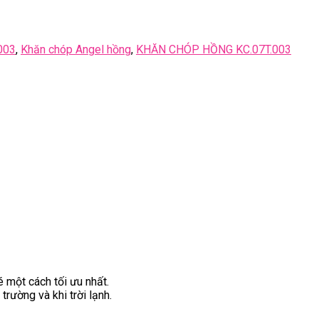
003
,
Khăn chóp Angel hồng
,
KHĂN CHÓP HỒNG KC.07T.003
 một cách tối ưu nhất.
rường và khi trời lạnh.