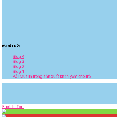
BÀI VIẾT MỚI
Blog 4
Blog 3
Blog 2
Blog 1
Vải Muslin trong sản xuất khăn yếm cho trẻ
Back
Back to Top
to
Top