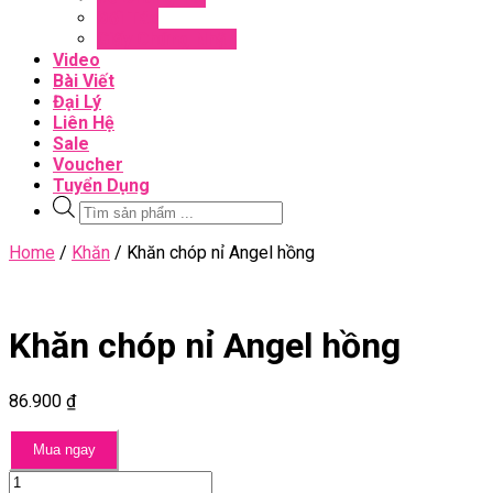
Đối Tác
Giấy Chứng Nhận
Video
Bài Viết
Đại Lý
Liên Hệ
Sale
Voucher
Tuyển Dụng
Tìm
kiếm
sản
Close
Home
/
Khăn
/ Khăn chóp nỉ Angel hồng
phẩm
Menu
Khăn chóp nỉ Angel hồng
86.900
₫
Mua ngay
Khăn