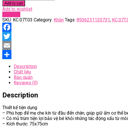
chóp
Add to cart
nỉ
Add to wishlist
Angel
Compare
hồng
SKU:
KC.07T.03
Category:
Khăn
Tags:
8936231120731
,
KC.07T.
quantity
Facebook
Twitter
Email
Share
Description
Chất liệu
Bảo quản
Reviews (0)
Description
Thiết kế tiện dụng
– Phù hợp để mẹ che kín từ đầu đến chân, giúp giữ ấm cơ thể bé
– Có mũ trùm tiện lợi bảo vệ bé khỏi những tác động xấu từ môi t
– Kích thước: 75x75cm