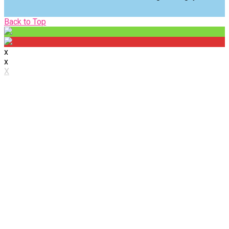
Back
Back to Top
to
Top
x
x
X