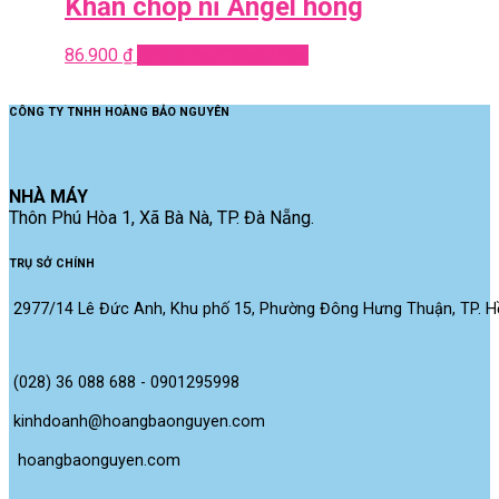
Khăn chóp nỉ Angel hồng
86.900
₫
Add to cart
Quick View
CÔNG TY TNHH HOÀNG BẢO NGUYÊN
NHÀ MÁY
Thôn Phú Hòa 1, Xã Bà Nà, TP. Đà Nẵng.
TRỤ SỞ CHÍNH
2977/14 Lê Đức Anh, Khu phố 15, Phường Đông Hưng Thuận, TP. Hồ
(028) 36 088 688 - 0901295998
kinhdoanh@hoangbaonguyen.com
 hoangbaonguyen.com