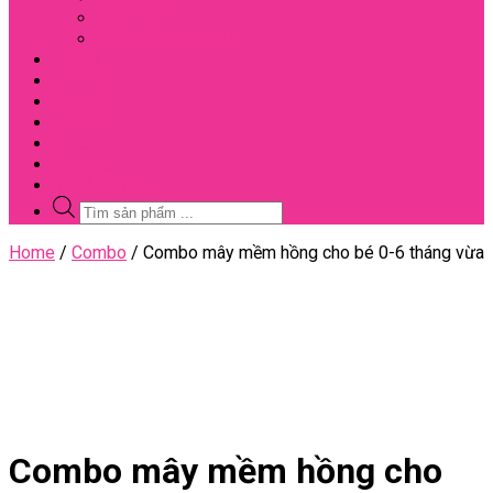
Đối Tác
Giấy Chứng Nhận
Video
Bài Viết
Đại Lý
Liên Hệ
Sale
Voucher
Tuyển Dụng
Tìm
kiếm
sản
Close
Home
/
Combo
/ Combo mây mềm hồng cho bé 0-6 tháng vừa
phẩm
Menu
Combo mây mềm hồng cho