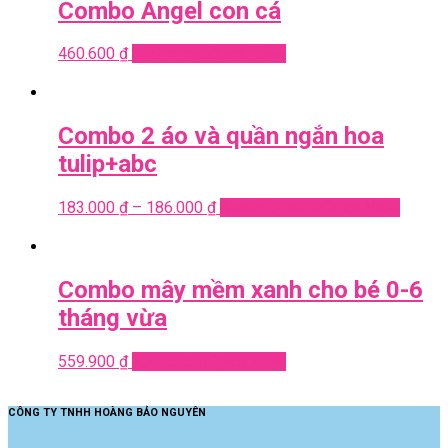
Combo Angel con cá
460.600
₫
Add to cart
Quick View
Combo 2 áo và quần ngắn hoa
tulip+abc
183.000
₫
–
186.000
₫
Select options
Quick View
Combo mây mềm xanh cho bé 0-6
tháng vừa
559.900
₫
Add to cart
Quick View
CÔNG TY TNHH HOÀNG BẢO NGUYÊN