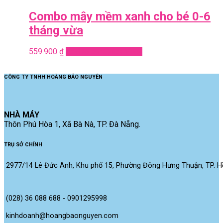
Combo mây mềm xanh cho bé 0-6
tháng vừa
559.900
₫
Add to cart
Quick View
CÔNG TY TNHH HOÀNG BẢO NGUYÊN
NHÀ MÁY
Thôn Phú Hòa 1, Xã Bà Nà, TP. Đà Nẵng.
TRỤ SỞ CHÍNH
2977/14 Lê Đức Anh, Khu phố 15, Phường Đông Hưng Thuận, TP. Hồ
(028) 36 088 688 - 0901295998
kinhdoanh@hoangbaonguyen.com