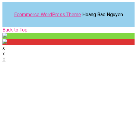
Ecommerce WordPress Theme
Hoang Bao Nguyen
Back
Back to Top
to
Top
x
x
X