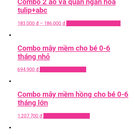
Combo 2 áo và quần ngắn hoa
tulip+abc
183.000
₫
–
186.000
₫
Select options
Quick View
Combo mây mềm cho bé 0-6
tháng nhỏ
694.900
₫
Add to cart
Quick View
Combo mây mềm hồng cho bé 0-6
tháng lớn
1.207.700
₫
Add to cart
Quick View