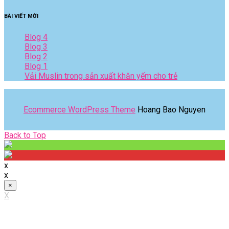
BÀI VIẾT MỚI
Blog 4
Blog 3
Blog 2
Blog 1
Vải Muslin trong sản xuất khăn yếm cho trẻ
Ecommerce WordPress Theme
Hoang Bao Nguyen
Back
Back to Top
to
Top
x
x
×
X