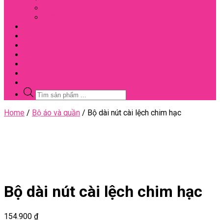
Đối Tác
Giấy Chứng Nhận
Video
Bài Viết
Đại Lý
Liên Hệ
Sale
Voucher
Tuyển Dụng
Tìm
kiếm
sản
Close
Home
/
Bộ áo và quần
/ Bộ dài nút cài lệch chim hạc
phẩm
Menu
Bộ dài nút cài lệch chim hạc
154.900
₫