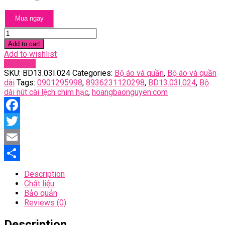
Mua ngay
Bộ
dài
Add to cart
nút
Add to wishlist
cài
Compare
lệch
SKU:
BD13.03I.024
Categories:
Bộ áo và quần
,
Bộ áo và quần
chim
dài
Tags:
0901295998
,
8936231120298
,
BD13.03I.024
,
Bộ
hạc
dài nút cài lệch chim hạc
,
hoangbaonguyen.com
quantity
Facebook
Twitter
Email
Share
Description
Chất liệu
Bảo quản
Reviews (0)
Description