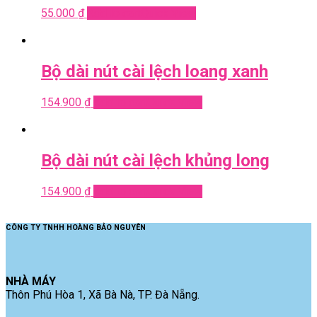
55.000
₫
Add to cart
Quick View
Bộ dài nút cài lệch loang xanh
154.900
₫
Add to cart
Quick View
Bộ dài nút cài lệch khủng long
154.900
₫
Add to cart
Quick View
CÔNG TY TNHH HOÀNG BẢO NGUYÊN
NHÀ MÁY
Thôn Phú Hòa 1, Xã Bà Nà, TP. Đà Nẵng.