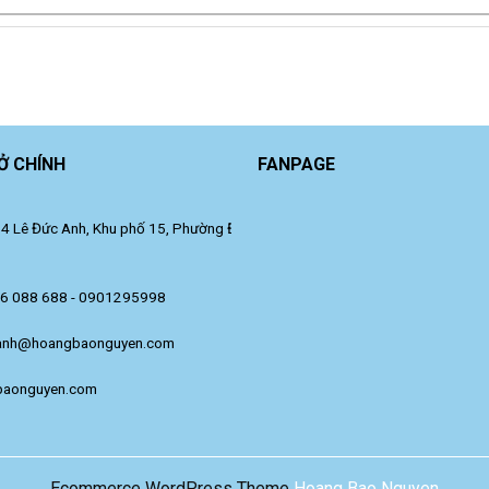
Ở CHÍNH
FANPAGE
 Lê Đức Anh, Khu phố 15, Phường Đông Hưng Thuận, TP. Hồ Chí Minh.
36 088 688 - 0901295998
anh@hoangbaonguyen.com
baonguyen.com
Ecommerce WordPress Theme
Hoang Bao Nguyen