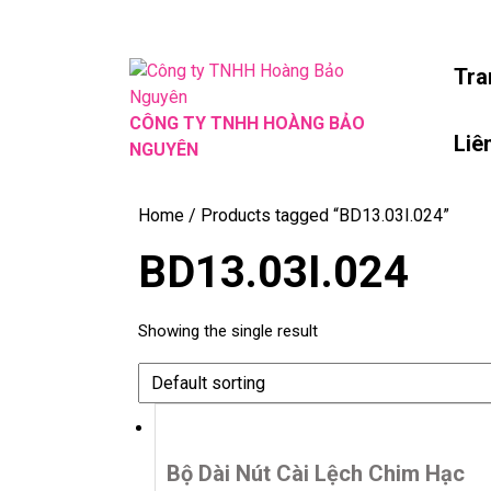
Skip
to
content
Tra
Skip
to
CÔNG TY TNHH HOÀNG BẢO
Liê
content
NGUYÊN
Home
/ Products tagged “BD13.03I.024”
BD13.03I.024
Showing the single result
Bộ Dài Nút Cài Lệch Chim Hạc