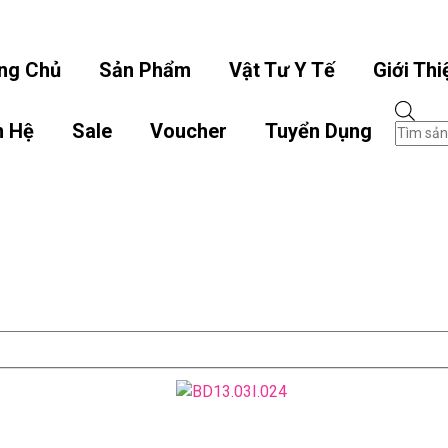
info.hoangbaonguyen@gmail.
ng Chủ
Sản Phẩm
Vật Tư Y Tế
Giới Thi
Tìm
n Hệ
Sale
Voucher
Tuyển Dụng
kiếm
sản
phẩ