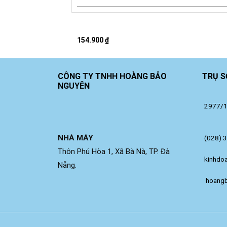
154.900
₫
CÔNG TY TNHH HOÀNG BẢO
TRỤ S
NGUYÊN
2977/14
NHÀ MÁY
(028) 
Thôn Phú Hòa 1, Xã Bà Nà, TP. Đà
kinhdo
Nẵng.
 hoang