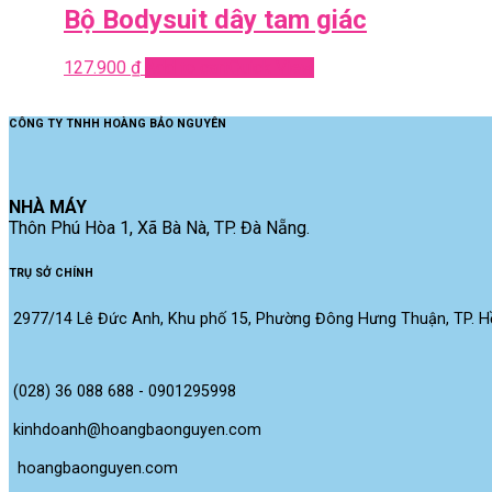
Bộ Bodysuit dây tam giác
127.900
₫
Add to cart
Quick View
CÔNG TY TNHH HOÀNG BẢO NGUYÊN
NHÀ MÁY
Thôn Phú Hòa 1, Xã Bà Nà, TP. Đà Nẵng.
TRỤ SỞ CHÍNH
2977/14 Lê Đức Anh, Khu phố 15, Phường Đông Hưng Thuận, TP. Hồ
(028) 36 088 688 - 0901295998
kinhdoanh@hoangbaonguyen.com
 hoangbaonguyen.com