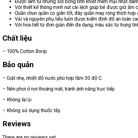
Được làm từ những sợi bông tinh khiết mềm mại nhất dành
Với thiết kế thông minh nút cài lệch giúp bé được giữ ấm
Quần chun quần co giãn tốt, đáy quần may rộng thích hợp 
Vải và nguyên phụ liệu luôn được kiểm định độ an toàn ca
Với hoa tiết từ đơn giản đến đa dạng, màu sắc từ trung ti
Chất liệu
– 100% Cotton Borip
Bảo quản
– Giặt nhẹ, nhiệt độ nước phù hợp tầm 30 độ C.
– Nên phơi ở nơi thoáng mát, tránh ánh nắng trực tiếp.
– Không là/ủi.
– Không sử dụng thuốc tẩy.
Reviews
There are no reviews yet.