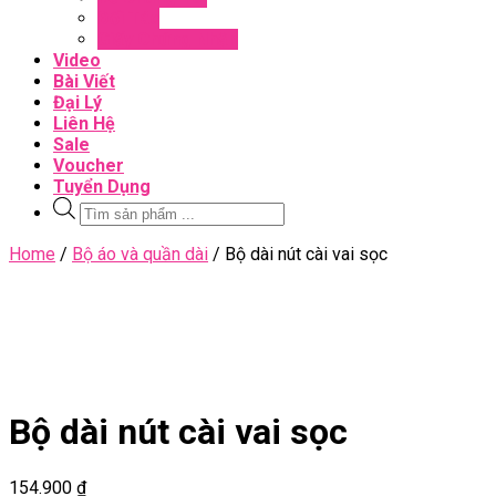
Đối Tác
Giấy Chứng Nhận
Video
Bài Viết
Đại Lý
Liên Hệ
Sale
Voucher
Tuyển Dụng
Tìm
kiếm
sản
Close
Home
/
Bộ áo và quần dài
/ Bộ dài nút cài vai sọc
phẩm
Menu
Bộ dài nút cài vai sọc
154.900
₫