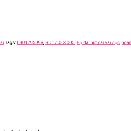
ài
Tags:
0901295998
,
BD17.03S.005
,
Bộ dài nút cài vai sọc
,
hoa