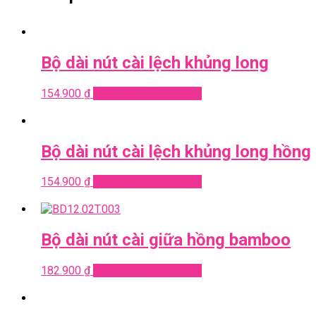
Bộ dài nút cài lệch khủng long
154.900
₫
Add to cart
Quick View
Bộ dài nút cài lệch khủng long hồng
154.900
₫
Add to cart
Quick View
Bộ dài nút cài giữa hồng bamboo
182.900
₫
Add to cart
Quick View