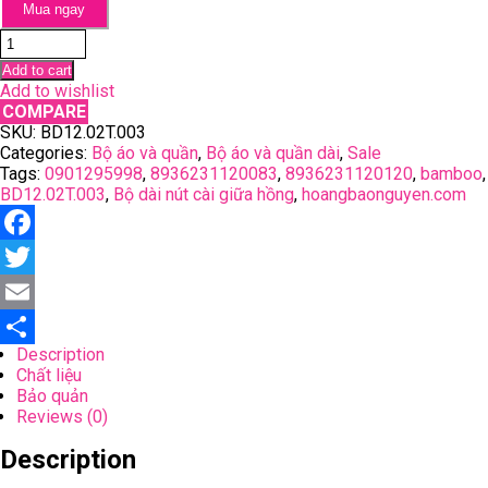
Mua ngay
Bộ
dài
Add to cart
nút
Add to wishlist
cài
COMPARE
giữa
SKU:
BD12.02T.003
hồng
Categories:
Bộ áo và quần
,
Bộ áo và quần dài
,
Sale
bamboo
Tags:
0901295998
,
8936231120083
,
8936231120120
,
bamboo
,
quantity
BD12.02T.003
,
Bộ dài nút cài giữa hồng
,
hoangbaonguyen.com
F
a
T
c
w
E
Description
e
i
m
S
Chất liệu
b
t
a
h
Bảo quản
Reviews (0)
o
t
i
a
Description
o
e
l
r