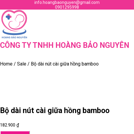
Skip
info.hoangbaonguyen@gmail.com
Email
0901295998
to
Phone
Facebook
Instagram
Youtube
content
Number
Skip
to
content
CÔNG TY TNHH HOÀNG BẢO NGUYÊN
Home
/
Sale
/ Bộ dài nút cài giữa hồng bamboo
Bộ dài nút cài giữa hồng bamboo
182.900
₫