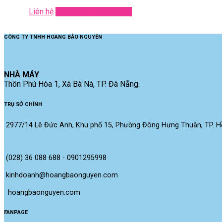
Liên hệ
Read more
Quick View
CÔNG TY TNHH HOÀNG BẢO NGUYÊN
NHÀ MÁY
Thôn Phú Hòa 1, Xã Bà Nà, TP. Đà Nẵng.
TRỤ SỞ CHÍNH
2977/14 Lê Đức Anh, Khu phố 15, Phường Đông Hưng Thuận, TP. Hồ
(028) 36 088 688 - 0901295998
kinhdoanh@hoangbaonguyen.com
 hoangbaonguyen.com
FANPAGE