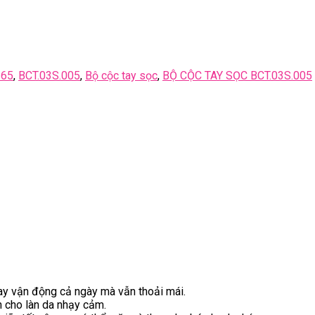
165
,
BCT.03S.005
,
Bộ cộc tay sọc
,
BỘ CỘC TAY SỌC BCT.03S.005
 hay vận động cả ngày mà vẫn thoải mái.
 cho làn da nhạy cảm.