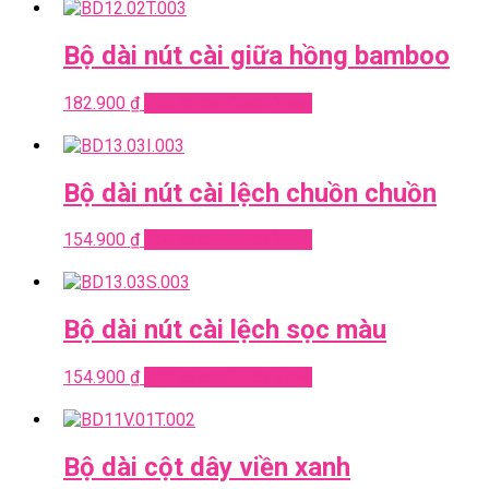
Bộ dài nút cài giữa hồng bamboo
182.900
₫
Add to cart
Quick View
Bộ dài nút cài lệch chuồn chuồn
154.900
₫
Add to cart
Quick View
Bộ dài nút cài lệch sọc màu
154.900
₫
Add to cart
Quick View
Bộ dài cột dây viền xanh