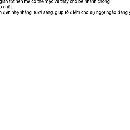
 giãn tốt nên mẹ có thể mặc và thay cho bé nhanh chóng.
o nhất.
́nh đến nhẹ nhàng, tươi sáng, giúp tô điểm cho sự ngọt ngào đáng 