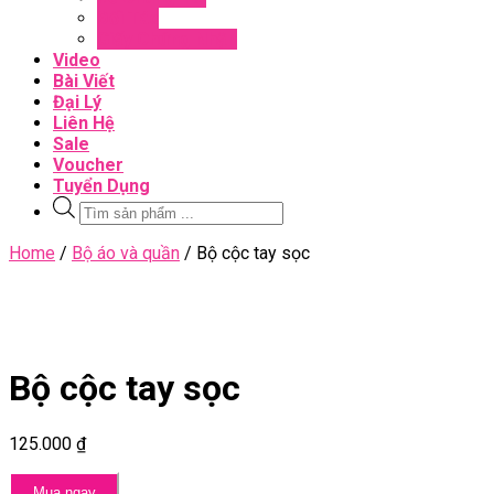
Đối Tác
Giấy Chứng Nhận
Video
Bài Viết
Đại Lý
Liên Hệ
Sale
Voucher
Tuyển Dụng
Tìm
kiếm
sản
Close
Home
/
Bộ áo và quần
/ Bộ cộc tay sọc
phẩm
Menu
Bộ cộc tay sọc
125.000
₫
Mua ngay