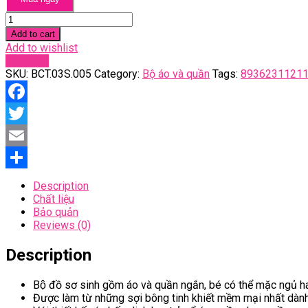
Bộ
cộc
Add to cart
tay
Add to wishlist
sọc
Compare
quantity
SKU:
BCT.03S.005
Category:
Bộ áo và quần
Tags:
8936231121
Facebook
Twitter
Email
Share
Description
Chất liệu
Bảo quản
Reviews (0)
Description
Bộ đồ sơ sinh gồm áo và quần ngắn, bé có thể mặc ngủ
Được làm từ những sợi bông tinh khiết mềm mại nhất dành