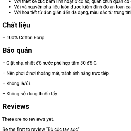
Với thiết kế cúc bấm linh hoạt ở cổ áo, quần chun quần co
Vải và nguyên phụ liệu luôn được kiểm định độ an toàn ca
Với hoa tiết từ đơn giản đến đa dạng, màu sắc từ trung ti
Chất liệu
– 100% Cotton Borip
Bảo quản
– Giặt nhẹ, nhiệt độ nước phù hợp tầm 30 độ C.
– Nên phơi ở nơi thoáng mát, tránh ánh nắng trực tiếp.
– Không là/ủi.
– Không sử dụng thuốc tẩy.
Reviews
There are no reviews yet.
Be the first to review “Bộ cộc tay sọc”