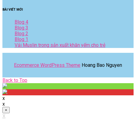
BÀI VIẾT MỚI
Blog 4
Blog 3
Blog 2
Blog 1
Vải Muslin trong sản xuất khăn yếm cho trẻ
Ecommerce WordPress Theme
Hoang Bao Nguyen
Back
Back to Top
to
Top
x
x
×
X