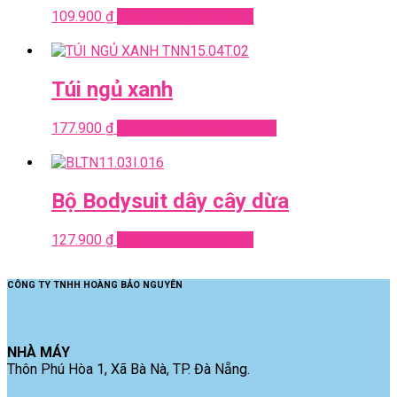
109.900
₫
Add to cart
Quick View
Túi ngủ xanh
177.900
₫
Select options
Quick View
Bộ Bodysuit dây cây dừa
127.900
₫
Add to cart
Quick View
CÔNG TY TNHH HOÀNG BẢO NGUYÊN
NHÀ MÁY
Thôn Phú Hòa 1, Xã Bà Nà, TP. Đà Nẵng.