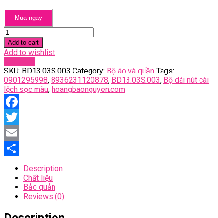
Mua ngay
Bộ
dài
Add to cart
nút
Add to wishlist
cài
Compare
lệch
SKU:
BD13.03S.003
Category:
Bộ áo và quần
Tags:
sọc
0901295998
,
8936231120878
,
BD13.03S.003
,
Bộ dài nút cài
màu
lệch sọc màu
,
hoangbaonguyen.com
quantity
Facebook
Twitter
Email
Share
Description
Chất liệu
Bảo quản
Reviews (0)
Description