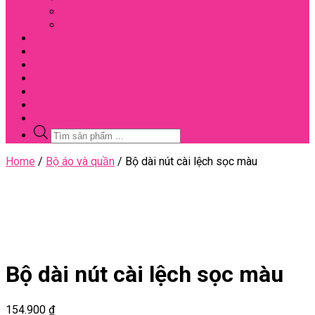
Đối Tác
Giấy Chứng Nhận
Video
Bài Viết
Đại Lý
Liên Hệ
Sale
Voucher
Tuyển Dụng
Tìm
kiếm
sản
Close
Home
/
Bộ áo và quần
/ Bộ dài nút cài lệch sọc màu
phẩm
Menu
Bộ dài nút cài lệch sọc màu
154.900
₫