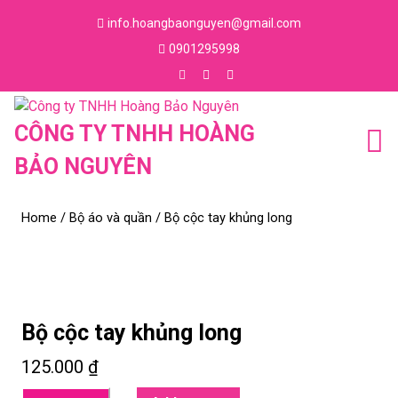
Skip
info.hoangbaonguyen@gmail.com
to
Email
0901295998
content
Skip
Phone
to
Number
Facebook
Instagram
Youtube
content
CÔNG TY TNHH HOÀNG
BẢO NGUYÊN
Home
/
Bộ áo và quần
/ Bộ cộc tay khủng long
Bộ cộc tay khủng long
125.000
₫