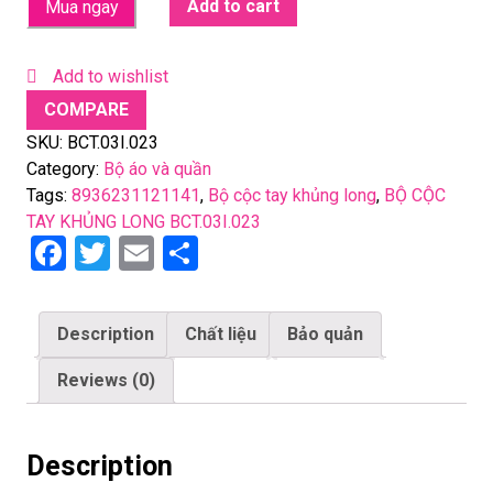
Add to cart
Mua ngay
Add to wishlist
COMPARE
SKU:
BCT.03I.023
Category:
Bộ áo và quần
Tags:
8936231121141
,
Bộ cộc tay khủng long
,
BỘ CỘC
TAY KHỦNG LONG BCT.03I.023
F
T
E
S
a
wi
m
h
ce
tt
ail
ar
Description
Chất liệu
Bảo quản
b
er
e
Reviews (0)
o
o
k
Description