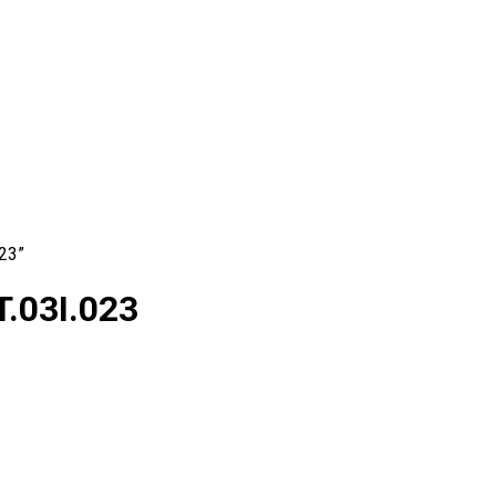
23”
.03I.023