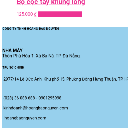
Bộ cộc tay khủng long
125.000
₫
Add to cart
Quick View
CÔNG TY TNHH HOÀNG BẢO NGUYÊN
NHÀ MÁY
Thôn Phú Hòa 1, Xã Bà Nà, TP. Đà Nẵng.
TRỤ SỞ CHÍNH
2977/14 Lê Đức Anh, Khu phố 15, Phường Đông Hưng Thuận, TP. Hồ
(028) 36 088 688 - 0901295998
kinhdoanh@hoangbaonguyen.com
 hoangbaonguyen.com