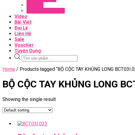
Đối Tác
Giấy Chứng Nhận
Video
Bài Viết
Đại Lý
Liên Hệ
Sale
Voucher
Tuyển Dụng
Tìm
kiếm
sản
Close
Home
/ Products tagged “BỘ CỘC TAY KHỦNG LONG BCT.03I.0
phẩm
Menu
BỘ CỘC TAY KHỦNG LONG BCT
Showing the single result