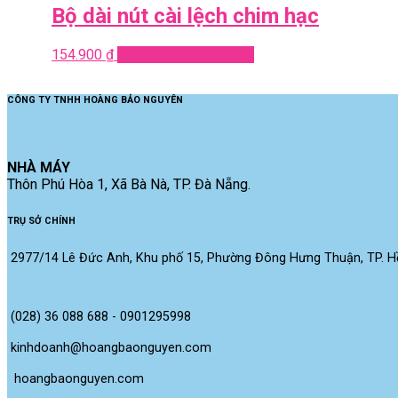
Bộ dài nút cài lệch chim hạc
154.900
₫
Add to cart
Quick View
CÔNG TY TNHH HOÀNG BẢO NGUYÊN
NHÀ MÁY
Thôn Phú Hòa 1, Xã Bà Nà, TP. Đà Nẵng.
TRỤ SỞ CHÍNH
2977/14 Lê Đức Anh, Khu phố 15, Phường Đông Hưng Thuận, TP. Hồ
(028) 36 088 688 - 0901295998
kinhdoanh@hoangbaonguyen.com
 hoangbaonguyen.com