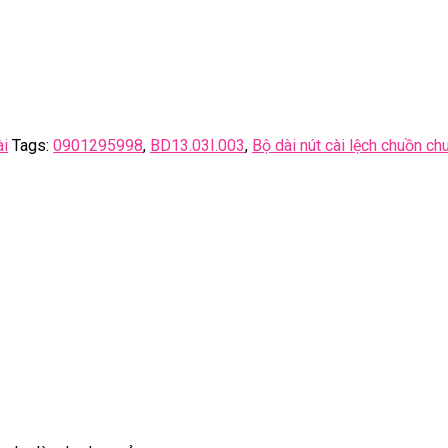
ài
Tags:
0901295998
,
BD13.03I.003
,
Bộ dài nút cài lệch chuồn ch