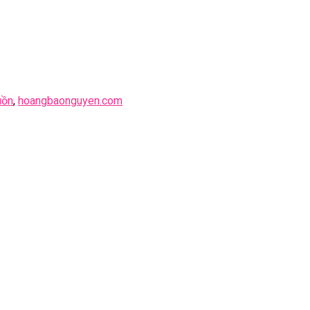
uồn
,
hoangbaonguyen.com