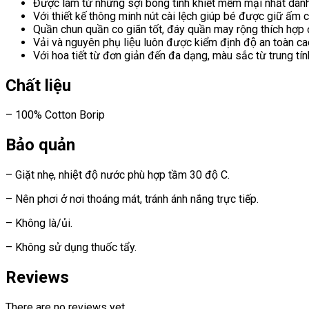
Được làm từ những sợi bông tinh khiết mềm mại nhất dành
Với thiết kế thông minh nút cài lệch giúp bé được giữ ấm
Quần chun quần co giãn tốt, đáy quần may rộng thích hợp 
Vải và nguyên phụ liệu luôn được kiểm định độ an toàn ca
Với hoa tiết từ đơn giản đến đa dạng, màu sắc từ trung ti
Chất liệu
– 100% Cotton Borip
Bảo quản
– Giặt nhẹ, nhiệt độ nước phù hợp tầm 30 độ C.
– Nên phơi ở nơi thoáng mát, tránh ánh nắng trực tiếp.
– Không là/ủi.
– Không sử dụng thuốc tẩy.
Reviews
There are no reviews yet.