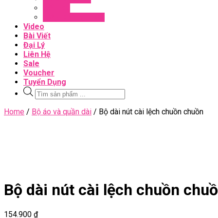
Đối Tác
Giấy Chứng Nhận
Video
Bài Viết
Đại Lý
Liên Hệ
Sale
Voucher
Tuyển Dụng
Tìm
kiếm
sản
Close
Home
/
Bộ áo và quần dài
/ Bộ dài nút cài lệch chuồn chuồn
phẩm
Menu
Bộ dài nút cài lệch chuồn chu
154.900
₫