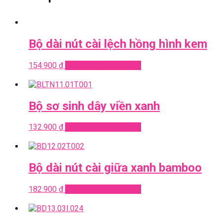
Bộ dài nút cài lệch hồng hình kem
154.900
₫
Add to cart
Quick View
Bộ sơ sinh dây viền xanh
132.900
₫
Read more
Quick View
Bộ dài nút cài giữa xanh bamboo
182.900
₫
Add to cart
Quick View