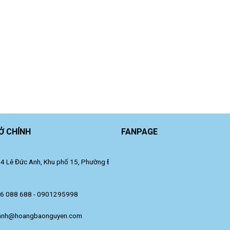
Ở CHÍNH
FANPAGE
 Lê Đức Anh, Khu phố 15, Phường Đông Hưng Thuận, TP. Hồ Chí Minh.
36 088 688 - 0901295998
anh@hoangbaonguyen.com