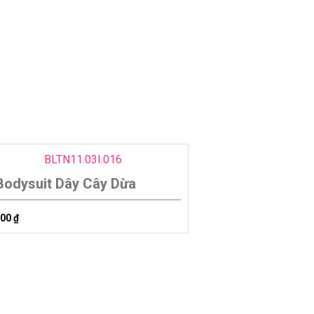
Bodysuit Dây Cây Dừa
900
₫