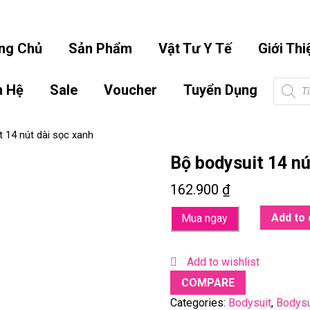
info.hoangbaonguyen@gmail.co
ng Chủ
Sản Phẩm
Vật Tư Y Tế
Giới Thi
Tìm
n Hệ
Sale
Voucher
Tuyển Dụng
kiếm
sản
phẩm
t 14 nút dài sọc xanh
Bộ bodysuit 14 nú
162.900
₫
Add to 
Mua ngay
Add to wishlist
COMPARE
Categories:
Bodysuit
,
Bodysu