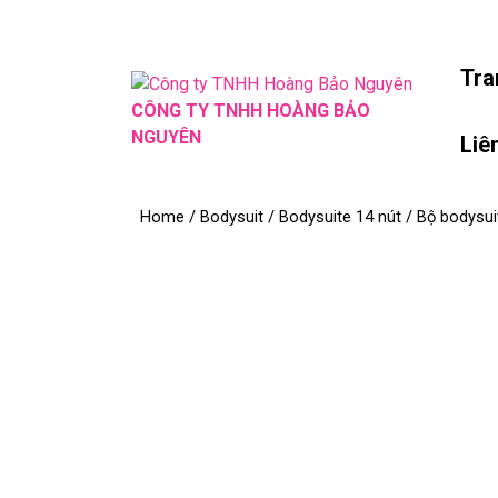
Skip
to
content
Tra
Skip
CÔNG TY TNHH HOÀNG BẢO
to
NGUYÊN
Liê
content
Home
/
Bodysuit
/
Bodysuite 14 nút
/ Bộ bodysui