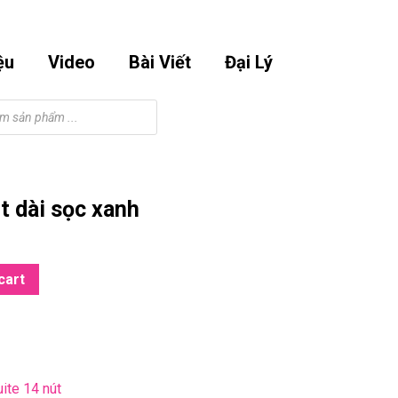
Email
Phone
Facebook
Instagram
Youtube
m
0901295998
Number
ệu
Video
Bài Viết
Đại Lý
t dài sọc xanh
cart
ite 14 nút