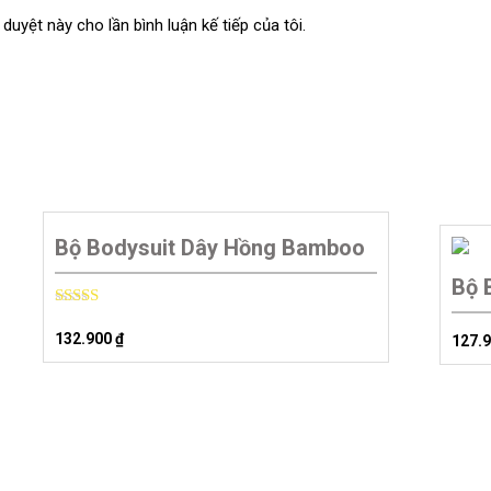
 duyệt này cho lần bình luận kế tiếp của tôi.
Bộ Bodysuit Dây Hồng Bamboo
Bộ 
Rated
5.00
132.900
₫
127.
out of 5