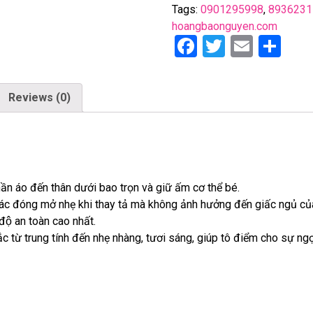
Tags:
0901295998
,
8936231
hoangbaonguyen.com
F
T
E
S
a
wi
m
h
ce
tt
ail
ar
Reviews (0)
b
er
e
o
o
k
hần áo đến thân dưới bao trọn và giữ ấm cơ thể bé.
tác đóng mở nhẹ khi thay tả mà không ảnh hưởng đến giấc ngủ củ
độ an toàn cao nhất.
́c từ trung tính đến nhẹ nhàng, tươi sáng, giúp tô điểm cho sự ng