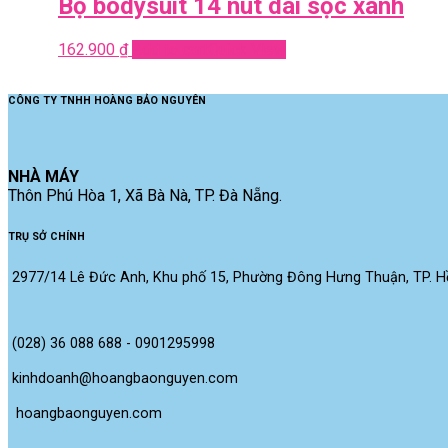
Bộ bodysuit 14 nút dài sọc xanh
162.900
₫
Add to cart
Quick View
CÔNG TY TNHH HOÀNG BẢO NGUYÊN
NHÀ MÁY
Thôn Phú Hòa 1, Xã Bà Nà, TP. Đà Nẵng.
TRỤ SỞ CHÍNH
2977/14 Lê Đức Anh, Khu phố 15, Phường Đông Hưng Thuận, TP. Hồ
(028) 36 088 688 - 0901295998
kinhdoanh@hoangbaonguyen.com
 hoangbaonguyen.com