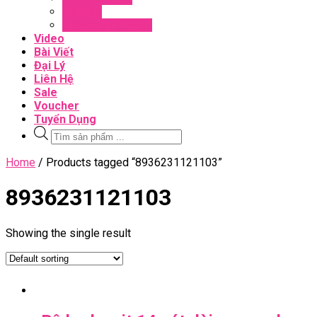
Đối Tác
Giấy Chứng Nhận
Video
Bài Viết
Đại Lý
Liên Hệ
Sale
Voucher
Tuyển Dụng
Tìm
kiếm
sản
Close
Home
/ Products tagged “8936231121103”
phẩm
Menu
8936231121103
Showing the single result